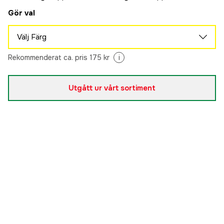
Gör val
Välj Färg
Brun
Rekommenderat ca. pris 175 kr
i
Slutsåld
99 kr
Svart
Slutsåld
Utgått ur vårt sortiment
99 kr