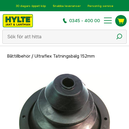
30 dagars öppet köp
Snabba leveranser
Personlig service
0345 - 400 00
Båttillbehör
/
Ultraflex Tätningsbälg 152mm