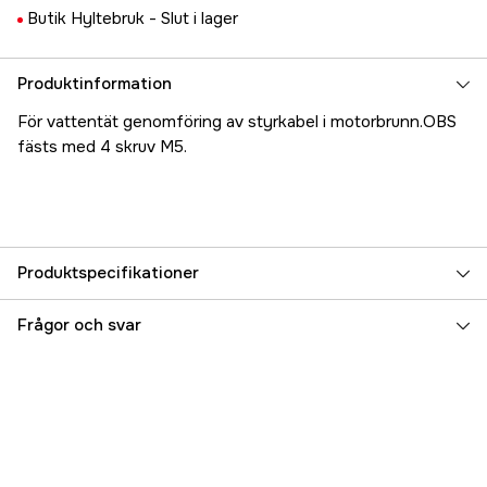
Butik Hyltebruk -
Slut i lager
Produktinformation
För vattentät genomföring av styrkabel i motorbrunn.OBS
fästs med 4 skruv M5.
Produktspecifikationer
Referensnummer
5000025275
Frågor och svar
Tillverkarens artikelnummer
38060I
EAN
8031164380600