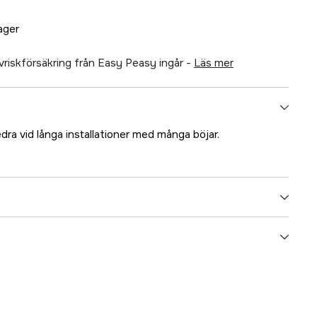
lager
älvriskförsäkring från Easy Peasy ingår -
läs mer
edra vid långa installationer med många böjar.
5000022856
ummer
40332D
8031164403323