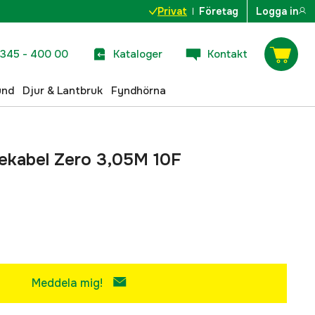
Privat
Företag
Logga in
345 - 400 00
Kataloger
Kontakt
und
Djur & Lantbruk
Fyndhörna
gekabel Zero 3,05M 10F
Meddela mig!