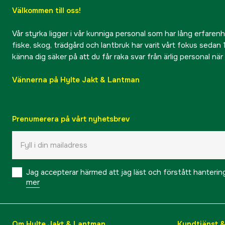
Välkommen till oss!
Vår styrka ligger i vår kunniga personal som har lång erfarenhet
fiske, skog, trädgård och lantbruk har varit vårt fokus sedan 1
känna dig säker på att du får raka svar från ärlig personal nä
Vännerna på Hylte Jakt & Lantman
Prenumerera på vårt nyhetsbrev
Jag accepterar härmed att jag läst och förstått hanteri
mer
Om Hylte Jakt & Lantman
Kundtjänst 