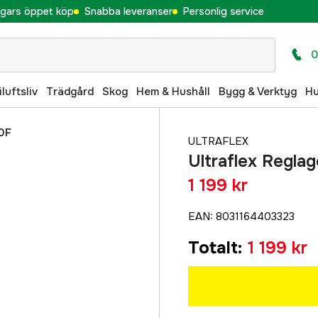
gars öppet köp
Snabba leveranser
Personlig service
0
iluftsliv
Trädgård
Skog
Hem & Hushåll
Bygg & Verktyg
H
10F
ULTRAFLEX
Ultraflex Regla
1 199 kr
EAN
:
8031164403323
Totalt
:
1 199 kr