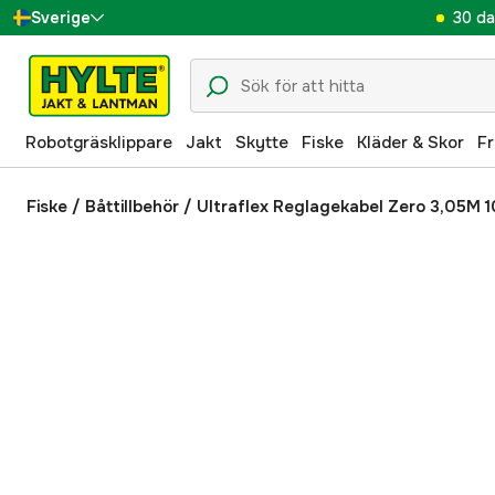
30 da
Sverige
Danmark
Suomi
Robotgräsklippare
Jakt
Skytte
Fiske
Kläder & Skor
Fr
Norge
Deutschland
Fiske
/
Båttillbehör
/
Ultraflex Reglagekabel Zero 3,05M 