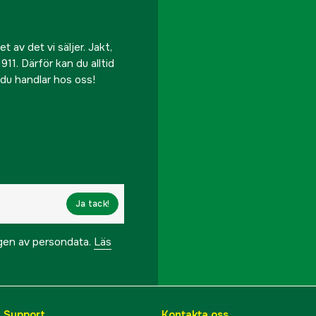
 av det vi säljer. Jakt,
911. Därför kan du alltid
r du handlar hos oss!
Ja tack!
ngen av persondata.
Läs
& Support
Kontakta oss