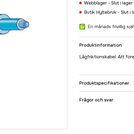
Webblager -
Slut i lager
Butik Hyltebruk -
Slut i 
En månads frivillig sj
Produktinformation
Lågfriktionskabel. Att för
Produktspecifikationer
Referensnummer
Frågor och svar
Tillverkarens artikeln
EAN