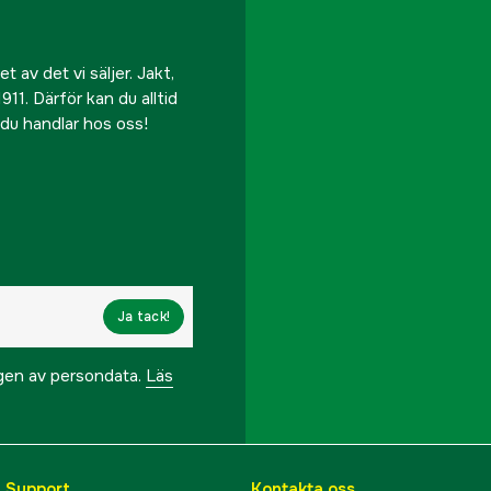
 av det vi säljer. Jakt,
911. Därför kan du alltid
r du handlar hos oss!
Ja tack!
ngen av persondata.
Läs
& Support
Kontakta oss