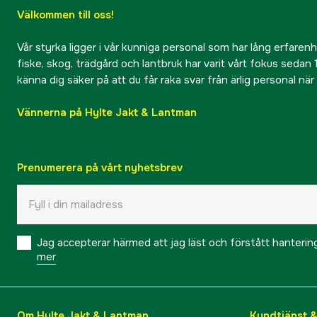
Välkommen till oss!
Vår styrka ligger i vår kunniga personal som har lång erfarenhet
fiske, skog, trädgård och lantbruk har varit vårt fokus sedan 1
känna dig säker på att du får raka svar från ärlig personal nä
Vännerna på Hylte Jakt & Lantman
Prenumerera på vårt nyhetsbrev
Jag accepterar härmed att jag läst och förstått hanteri
mer
Om Hylte Jakt & Lantman
Kundtjänst 