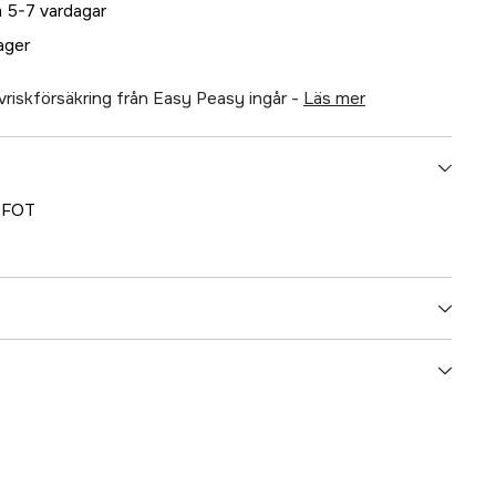
 5-7 vardagar
lager
älvriskförsäkring från Easy Peasy ingår -
läs mer
 FOT
5000022851
ummer
32419N
8031164324192