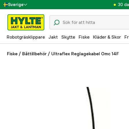
30 da
Sverige
Danmark
Suomi
Robotgräsklippare
Jakt
Skytte
Fiske
Kläder & Skor
Fr
Norge
Deutschland
Fiske
/
Båttillbehör
/
Ultraflex Reglagekabel Omc 14F