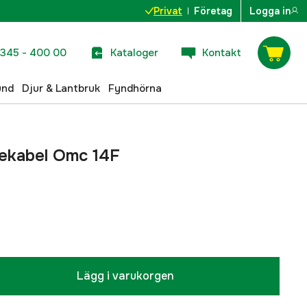
Privat
Företag
Logga in
345 - 400 00
Kataloger
Kontakt
und
Djur & Lantbruk
Fyndhörna
gekabel Omc 14F
Lägg i varukorgen