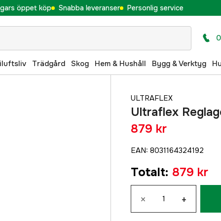
gars öppet köp
Snabba leveranser
Personlig service
0
iluftsliv
Trädgård
Skog
Hem & Hushåll
Bygg & Verktyg
H
ULTRAFLEX
Ultraflex Regla
879 kr
EAN
:
8031164324192
Totalt
:
879 kr
×
+