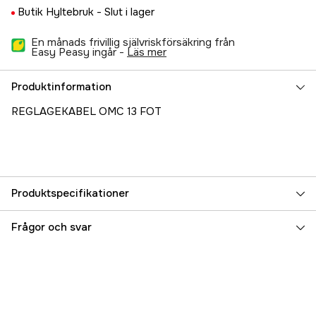
Butik Hyltebruk -
Slut i lager
En månads frivillig självriskförsäkring från
Easy Peasy ingår -
läs mer
Produktinformation
REGLAGEKABEL OMC 13 FOT
Produktspecifikationer
Referensnummer
5000022850
Frågor och svar
Tillverkarens artikelnummer
32418M
EAN
8031164324185