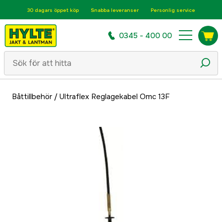
30 dagars öppet köp
Snabba leveranser
Personlig service
0345 - 400 00
Båttillbehör
/
Ultraflex Reglagekabel Omc 13F