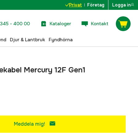
Privat
Företag
Logga in
345 - 400 00
Kataloger
Kontakt
und
Djur & Lantbruk
Fyndhörna
gekabel Mercury 12F Gen1
Meddela mig!