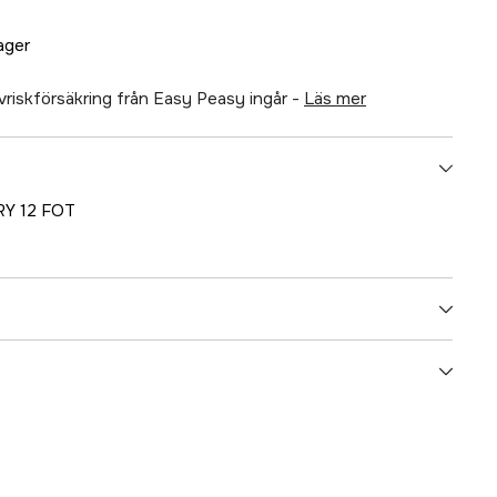
lager
älvriskförsäkring från Easy Peasy ingår -
läs mer
Y 12 FOT
5000022830
ummer
30166H
8031164301667