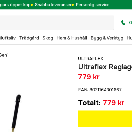
gars öppet köp
Snabba leveranser
Personlig service
0
iluftsliv
Trädgård
Skog
Hem & Hushåll
Bygg & Verktyg
H
Gen1
ULTRAFLEX
Ultraflex Regla
779 kr
EAN
:
8031164301667
Totalt
:
779 kr