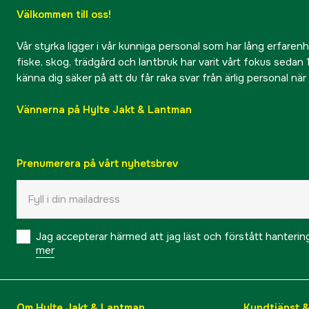
Välkommen till oss!
Vår styrka ligger i vår kunniga personal som har lång erfarenhet
fiske, skog, trädgård och lantbruk har varit vårt fokus sedan 1
känna dig säker på att du får raka svar från ärlig personal nä
Vännerna på Hylte Jakt & Lantman
Prenumerera på vårt nyhetsbrev
Jag accepterar härmed att jag läst och förstått hanteri
mer
Om Hylte Jakt & Lantman
Kundtjänst 