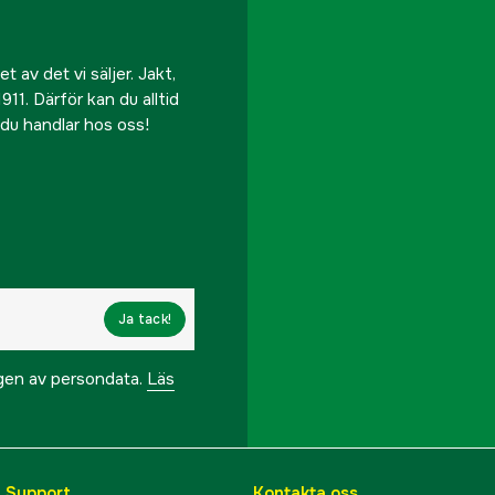
 av det vi säljer. Jakt,
911. Därför kan du alltid
r du handlar hos oss!
Ja tack!
ngen av persondata.
Läs
& Support
Kontakta oss