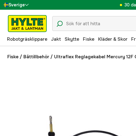
30 da
Sverige
Danmark
Suomi
Robotgräsklippare
Jakt
Skytte
Fiske
Kläder & Skor
Fr
Norge
Deutschland
Fiske
/
Båttillbehör
/
Ultraflex Reglagekabel Mercury 12F 