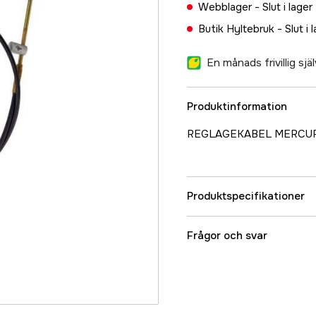
Webblager -
Slut i lager
Butik Hyltebruk -
Slut i 
En månads frivillig sj
Produktinformation
REGLAGEKABEL MERCUR
Produktspecifikationer
Referensnummer
Frågor och svar
Tillverkarens artikeln
EAN