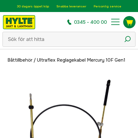
30 dagars öppet köp
Snabba leveranser
Personlig service
0345 - 400 00
Båttillbehör
/
Ultraflex Reglagekabel Mercury 10F Gen1