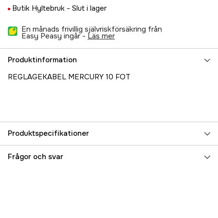
Butik Hyltebruk -
Slut i lager
En månads frivillig självriskförsäkring från
Easy Peasy ingår -
läs mer
Produktinformation
REGLAGEKABEL MERCURY 10 FOT
Produktspecifikationer
Referensnummer
5000022826
Frågor och svar
Tillverkarens artikelnummer
30164F
EAN
8031164301643