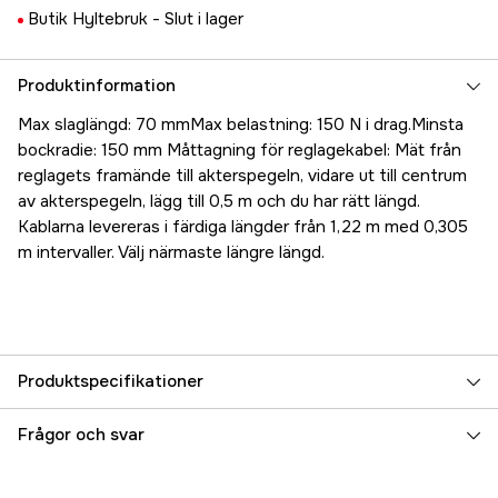
Butik Hyltebruk -
Slut i lager
Produktinformation
Max slaglängd: 70 mmMax belastning: 150 N i drag.Minsta
bockradie: 150 mm Måttagning för reglagekabel: Mät från
reglagets framände till akterspegeln, vidare ut till centrum
av akterspegeln, lägg till 0,5 m och du har rätt längd.
Kablarna levereras i färdiga längder från 1,22 m med 0,305
m intervaller. Välj närmaste längre längd.
Produktspecifikationer
Referensnummer
5000022812
Frågor och svar
Tillverkarens artikelnummer
30111O