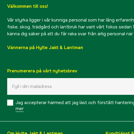
Välkommen till oss!
Vår styrka ligger i vår kunniga personal som har lång erfarenhet
fiske, skog, trädgård och lantbruk har varit vårt fokus sedan 1
känna dig säker på att du får raka svar från ärlig personal nä
Vännerna på Hylte Jakt & Lantman
Prenumerera på vårt nyhetsbrev
Jag accepterar härmed att jag läst och förstått hanteri
mer
Om Hylte Jakt & Lantman
Kundtjänst 