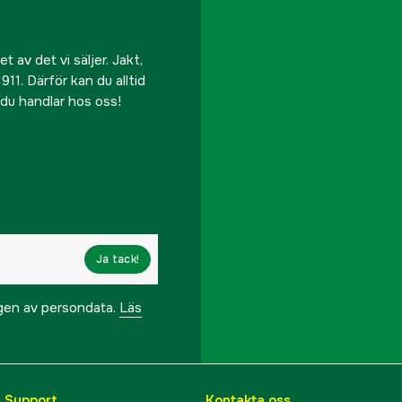
 av det vi säljer. Jakt,
911. Därför kan du alltid
r du handlar hos oss!
Ja tack!
ngen av persondata.
Läs
& Support
Kontakta oss