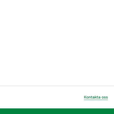
ummer
30113Q
8031164301131
Kontakta oss