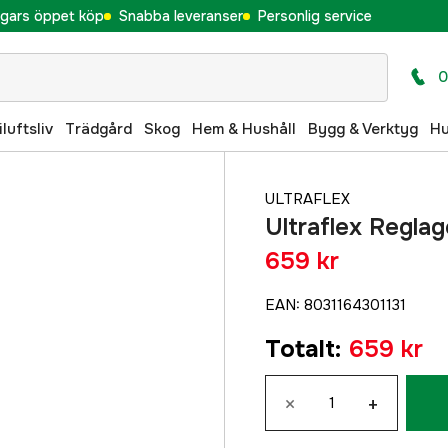
gars öppet köp
Snabba leveranser
Personlig service
0
iluftsliv
Trädgård
Skog
Hem & Hushåll
Bygg & Verktyg
H
ULTRAFLEX
Ultraflex Regla
659 kr
EAN
:
8031164301131
Totalt
:
659 kr
×
+