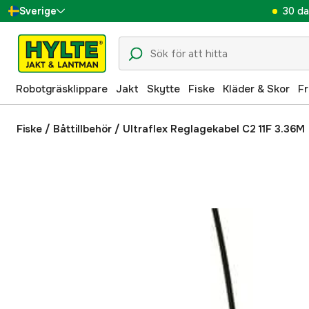
30 da
Sverige
Danmark
Suomi
Robotgräsklippare
Jakt
Skytte
Fiske
Kläder & Skor
Fr
Norge
Deutschland
Fiske
/
Båttillbehör
/
Ultraflex Reglagekabel C2 11F 3.36M