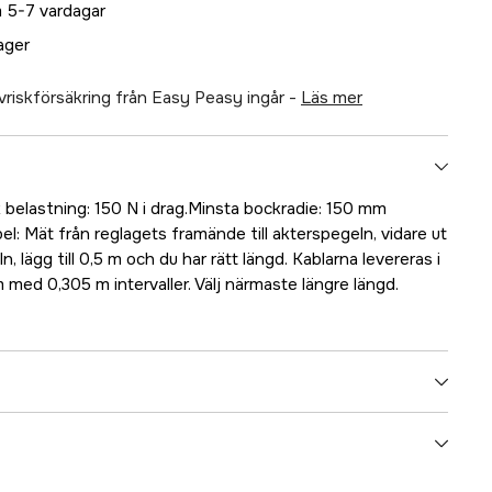
 5-7 vardagar
lager
älvriskförsäkring från Easy Peasy ingår -
läs mer
belastning: 150 N i drag.Minsta bockradie: 150 mm
l: Mät från reglagets framände till akterspegeln, vidare ut
n, lägg till 0,5 m och du har rätt längd. Kablarna levereras i
m med 0,305 m intervaller. Välj närmaste längre längd.
5000022801