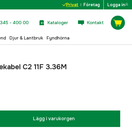
Privat
Företag
Logga in
345 - 400 00
Kataloger
Kontakt
und
Djur & Lantbruk
Fyndhörna
gekabel C2 11F 3.36M
Lägg i varukorgen