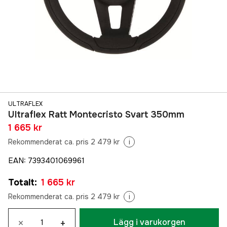
ULTRAFLEX
Ultraflex Ratt Montecristo Svart 350mm
1 665 kr
Rekommenderat ca. pris 2 479 kr
i
EAN
:
7393401069961
Totalt
:
1 665 kr
Rekommenderat ca. pris 2 479 kr
i
×
+
Lägg i varukorgen