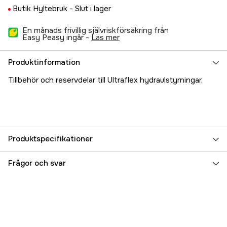
Butik Hyltebruk -
Slut i lager
En månads frivillig självriskförsäkring från
Easy Peasy ingår -
läs mer
Produktinformation
Tillbehör och reservdelar till Ultraflex hydraulstyrningar.
Produktspecifikationer
Referensnummer
5000025327
Frågor och svar
Tillverkarens artikelnummer
43184G
EAN
7393401930964