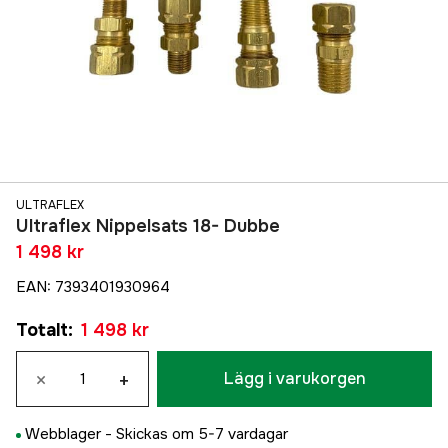
ULTRAFLEX
Ultraflex Nippelsats 18- Dubbe
1 498 kr
EAN
:
7393401930964
Totalt
:
1 498 kr
×
+
Lägg i varukorgen
Webblager -
Skickas om 5-7 vardagar