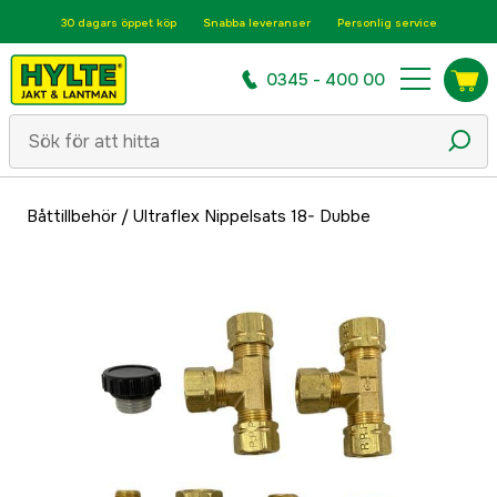
30 dagars öppet köp
Snabba leveranser
Personlig service
0345 - 400 00
Båttillbehör
/
Ultraflex Nippelsats 18- Dubbe