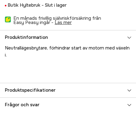
Butik Hyltebruk -
Slut i lager
En månads frivillig självriskförsäkring från
Easy Peasy ingår -
läs mer
Produktinformation
Neutrallägesbrytare, förhindrar start av motorn med växeln
i.
Produktspecifikationer
Referensnummer
5000021672
Frågor och svar
Tillverkarens artikelnummer
34543Q
EAN
8031164345432