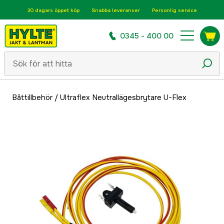
30 dagars öppet köp
Snabba leveranser
Personlig service
0345 - 400 00
Båttillbehör
/
Ultraflex Neutrallägesbrytare U-Flex