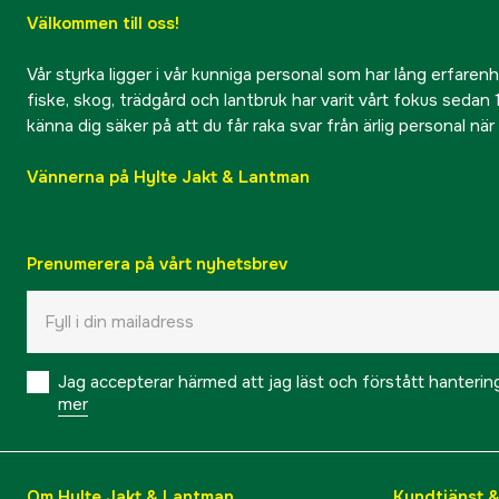
Välkommen till oss!
Vår styrka ligger i vår kunniga personal som har lång erfarenhet
fiske, skog, trädgård och lantbruk har varit vårt fokus sedan 1
känna dig säker på att du får raka svar från ärlig personal nä
Vännerna på Hylte Jakt & Lantman
Prenumerera på vårt nyhetsbrev
Jag accepterar härmed att jag läst och förstått hanteri
mer
Om Hylte Jakt & Lantman
Kundtjänst 