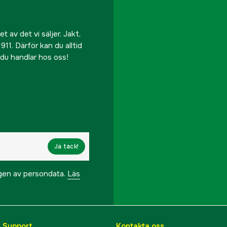
 av det vi säljer. Jakt,
911. Därför kan du alltid
r du handlar hos oss!
Ja tack!
ngen av persondata.
Läs
& Support
Kontakta oss