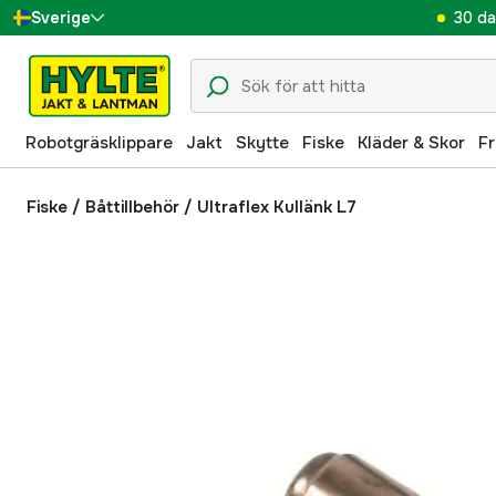
30 da
Sverige
Danmark
Suomi
Robotgräsklippare
Jakt
Skytte
Fiske
Kläder & Skor
Fr
Norge
Deutschland
Fiske
/
Båttillbehör
/
Ultraflex Kullänk L7