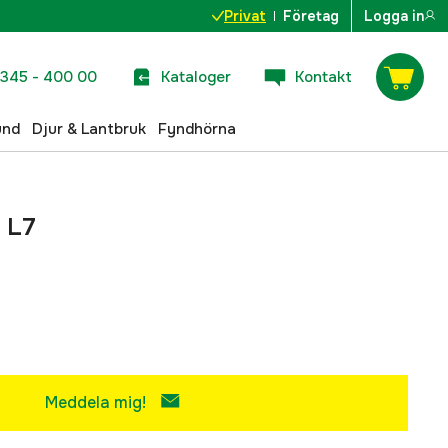
Privat
Företag
Logga in
345 - 400 00
Kataloger
Kontakt
und
Djur & Lantbruk
Fyndhörna
k L7
Meddela mig!