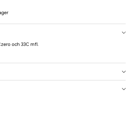
lager
Czero och 33C mfl.
5000020305
ummer
38078U
8031164380785