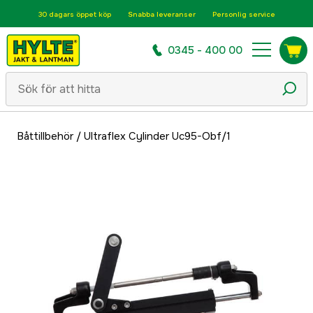
30 dagars öppet köp
Snabba leveranser
Personlig service
0345 - 400 00
Båttillbehör
/
Ultraflex Cylinder Uc95-Obf/1