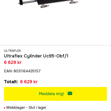
ULTRAFLEX
Ultraflex Cylinder Uc95-Obf/1
6 629 kr
EAN
:
8031164435157
Totalt
:
6 629 kr
Meddela mig!
Webblager -
Slut i lager