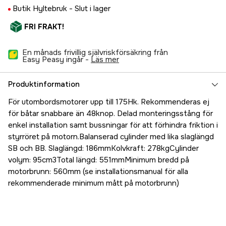
Butik Hyltebruk -
Slut i lager
FRI FRAKT!
En månads frivillig självriskförsäkring från
Easy Peasy ingår -
läs mer
Produktinformation
För utombordsmotorer upp till 175Hk. Rekommenderas ej
för båtar snabbare än 48knop. Delad monteringsstång för
enkel installation samt bussningar för att förhindra friktion i
styrröret på motorn.Balanserad cylinder med lika slaglängd
SB och BB. Slaglängd: 186mmKolvkraft: 278kgCylinder
volym: 95cm3Total längd: 551mmMinimum bredd på
motorbrunn: 560mm (se installationsmanual för alla
rekommenderade minimum mått på motorbrunn)