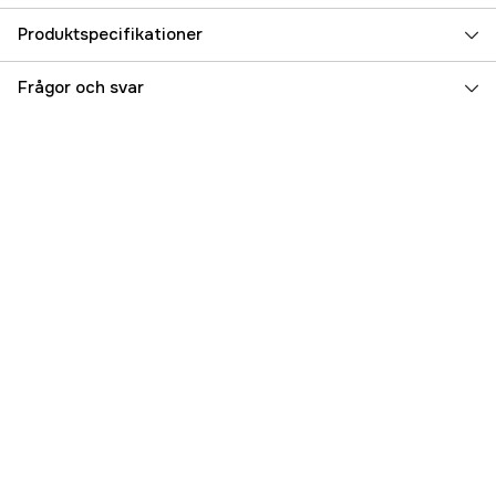
Produktspecifikationer
Referensnummer
5000025316
Frågor och svar
Tillverkarens artikelnummer
43515D
EAN
8031164435157