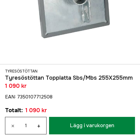
TYRESÖSTÖTTAN
Tyresöstöttan Topplatta Sbs/Mbs 255X255mm
1 090 kr
EAN
:
7350107712508
Totalt
:
1 090 kr
×
+
Lägg i varukorgen