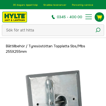
30 dagars öppet köp
Snabba leveranser
Personlig service
0345 - 400 00
Båttillbehör
/
Tyresöstöttan Topplatta Sbs/Mbs
255X255mm