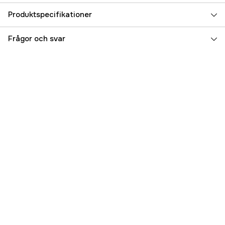
Produktspecifikationer
Djurtyp
Hund
Frågor och svar
Referensnummer
3000017549
Tillverkarens artikelnummer
320252
EAN
7312133202521