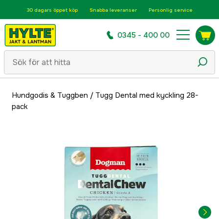
30 dagars öppet köp
Snabba leveranser
Personlig service
0345 - 400 00
Hundgodis & Tuggben
/
Tugg Dental med kyckling 28-
pack