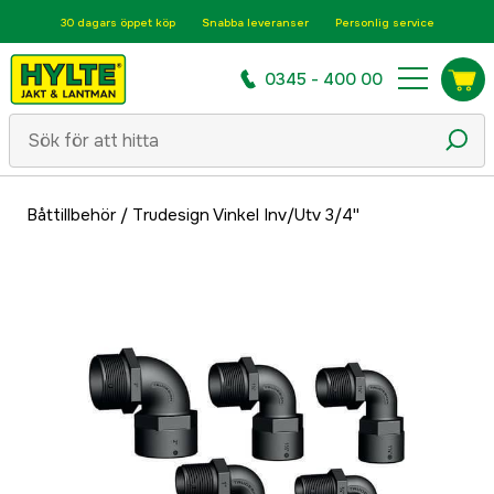
30 dagars öppet köp
Snabba leveranser
Personlig service
0345 - 400 00
Båttillbehör
/
Trudesign Vinkel Inv/Utv 3/4''