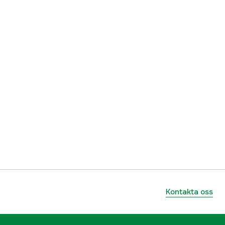
9421007122860
Kontakta oss