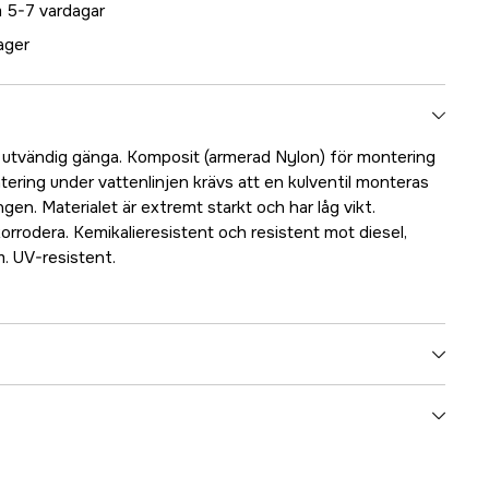
 5-7 vardagar
lager
 utvändig gänga. Komposit (armerad Nylon) för montering
tering under vattenlinjen krävs att en kulventil monteras
en. Materialet är extremt starkt och har låg vikt.
 korrodera. Kemikalieresistent och resistent mot diesel,
. UV-resistent.
5000031039
ummer
17.48817