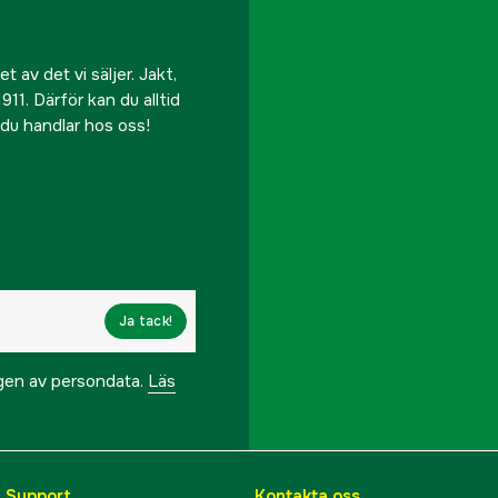
 av det vi säljer. Jakt,
911. Därför kan du alltid
r du handlar hos oss!
Ja tack!
ngen av persondata.
Läs
& Support
Kontakta oss