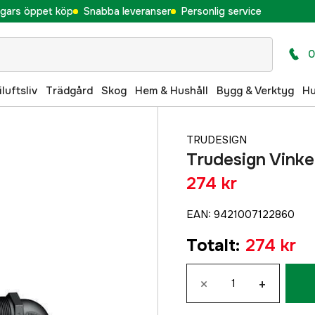
gars öppet köp
Snabba leveranser
Personlig service
0
iluftsliv
Trädgård
Skog
Hem & Hushåll
Bygg & Verktyg
H
TRUDESIGN
Trudesign Vinkel
274 kr
EAN
:
9421007122860
Totalt
:
274 kr
×
+