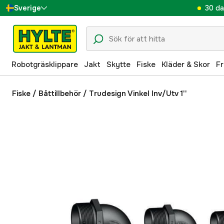
30 da
Sverige
Danmark
Suomi
Robotgräsklippare
Jakt
Skytte
Fiske
Kläder & Skor
Fr
Norge
Deutschland
Fiske
/
Båttillbehör
/
Trudesign Vinkel Inv/Utv 1''