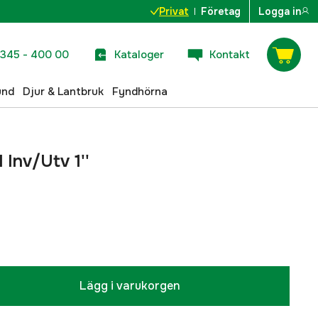
Privat
Företag
Logga in
345 - 400 00
Kataloger
Kontakt
und
Djur & Lantbruk
Fyndhörna
 Inv/Utv 1''
Lägg i varukorgen