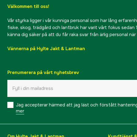
Välkommen till oss!
Vår styrka ligger i vår kunniga personal som har lång erfarenhet
fiske, skog, trädgård och lantbruk har varit vårt fokus sedan 1
känna dig säker på att du får raka svar från ärlig personal nä
Vännerna på Hylte Jakt & Lantman
Prenumerera på vårt nyhetsbrev
Jag accepterar härmed att jag läst och förstått hanteri
mer
Om Hylte Jakt & Lantman
Kundtjänst 