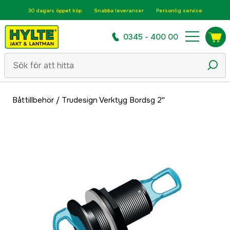
30 dagars öppet köp
Snabba leveranser
Personlig service
0345 - 400 00
Båttillbehör
/
Trudesign Verktyg Bordsg 2''