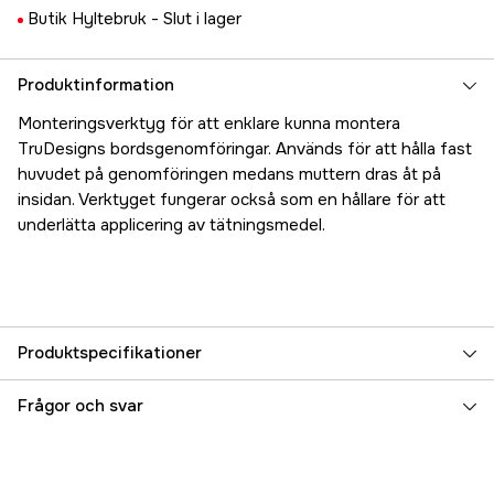
Butik Hyltebruk -
Slut i lager
Produktinformation
Monteringsverktyg för att enklare kunna montera
TruDesigns bordsgenomföringar. Används för att hålla fast
huvudet på genomföringen medans muttern dras åt på
insidan. Verktyget fungerar också som en hållare för att
underlätta applicering av tätningsmedel.
Produktspecifikationer
Referensnummer
5000025101
Frågor och svar
Tillverkarens artikelnummer
17.48967