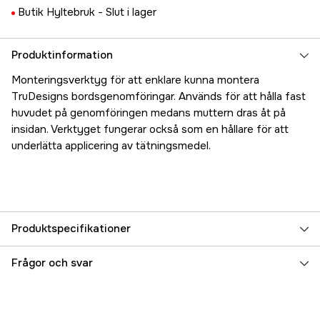
Butik Hyltebruk -
Slut i lager
Produktinformation
Monteringsverktyg för att enklare kunna montera
TruDesigns bordsgenomföringar. Används för att hålla fast
huvudet på genomföringen medans muttern dras åt på
insidan. Verktyget fungerar också som en hållare för att
underlätta applicering av tätningsmedel.
Produktspecifikationer
Referensnummer
5000025100
Frågor och svar
Tillverkarens artikelnummer
17.48964