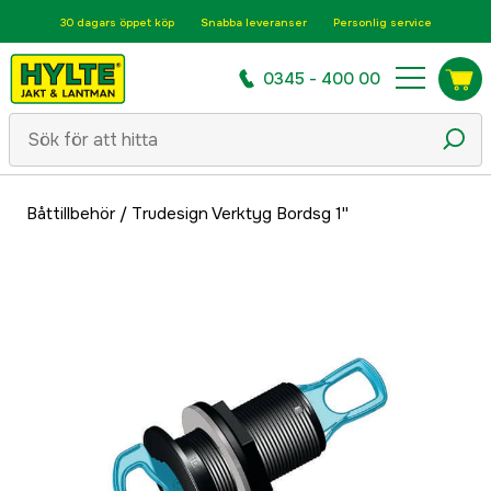
30 dagars öppet köp
Snabba leveranser
Personlig service
0345 - 400 00
Båttillbehör
/
Trudesign Verktyg Bordsg 1''