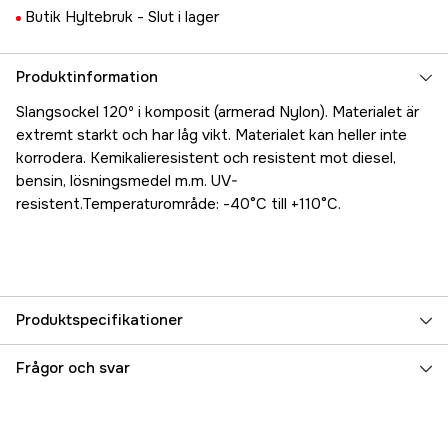
Butik Hyltebruk -
Slut i lager
Produktinformation
Slangsockel 120º i komposit (armerad Nylon). Materialet är
extremt starkt och har låg vikt. Materialet kan heller inte
korrodera. Kemikalieresistent och resistent mot diesel,
bensin, lösningsmedel m.m. UV-
resistent.Temperaturområde: -40°C till +110°C.
Produktspecifikationer
Referensnummer
5000025090
Frågor och svar
Tillverkarens artikelnummer
17.48968