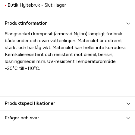
Butik Hyltebruk -
Slut i lager
Produktinformation
Slangsockel i komposit (armerad Nylon) lämpligt för bruk
både under och ovan vattenlinjen. Materialet är extremt
starkt och har låg vikt. Materialet kan heller inte korrodera.
Kemikalieresistent och resistent mot diesel, bensin,
lösningsmedel m.m. UV-resistent.Temperaturområde:
-20°C till +110°C.
Produktspecifikationer
Referensnummer
5000025085
Frågor och svar
Tillverkarens artikelnummer
17.48810