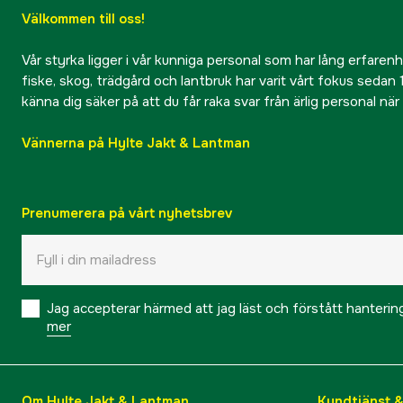
Välkommen till oss!
Vår styrka ligger i vår kunniga personal som har lång erfarenhet
fiske, skog, trädgård och lantbruk har varit vårt fokus sedan 1
känna dig säker på att du får raka svar från ärlig personal nä
Vännerna på Hylte Jakt & Lantman
Prenumerera på vårt nyhetsbrev
Jag accepterar härmed att jag läst och förstått hanteri
mer
Om Hylte Jakt & Lantman
Kundtjänst 