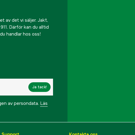
 av det vi säljer. Jakt,
911. Därför kan du alltid
r du handlar hos oss!
Ja tack!
ngen av persondata.
Läs
& Support
Kontakta oss