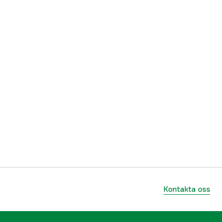
ummer
17.48974
9421007123942
Kontakta oss