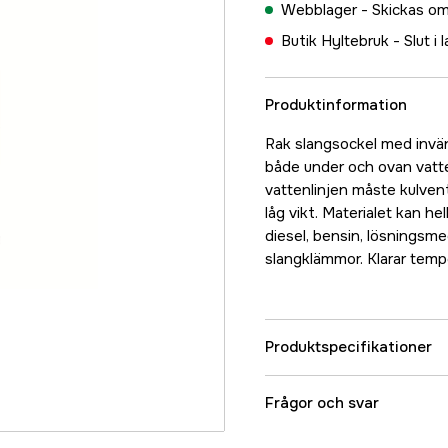
Webblager -
Skickas om
Butik Hyltebruk -
Slut i 
Produktinformation
Rak slangsockel med invän
både under och ovan vatt
vattenlinjen måste kulvent
låg vikt. Materialet kan he
diesel, bensin, lösningsme
slangklämmor. Klarar tempe
Produktspecifikationer
Referensnummer
Frågor och svar