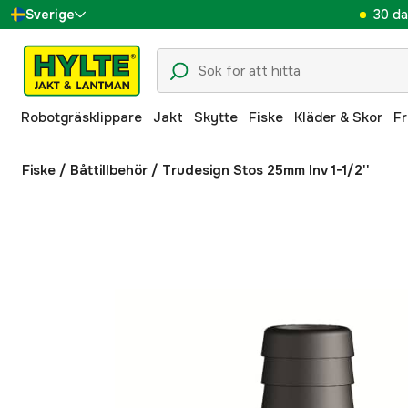
30 da
Sverige
Danmark
Suomi
Robotgräsklippare
Jakt
Skytte
Fiske
Kläder & Skor
Fr
Norge
Deutschland
Fiske
/
Båttillbehör
/
Trudesign Stos 25mm Inv 1-1/2''