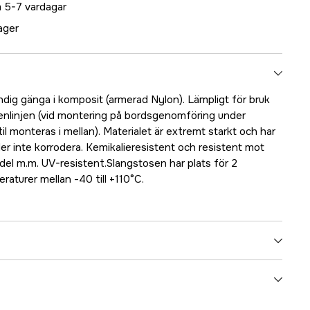
 5-7 vardagar
lager
dig gänga i komposit (armerad Nylon). Lämpligt för bruk
enlinjen (vid montering på bordsgenomföring under
il monteras i mellan). Materialet är extremt starkt och har
ller inte korrodera. Kemikalieresistent och resistent mot
del m.m. UV-resistent.Slangstosen har plats för 2
raturer mellan -40 till +110°C.
5000025070