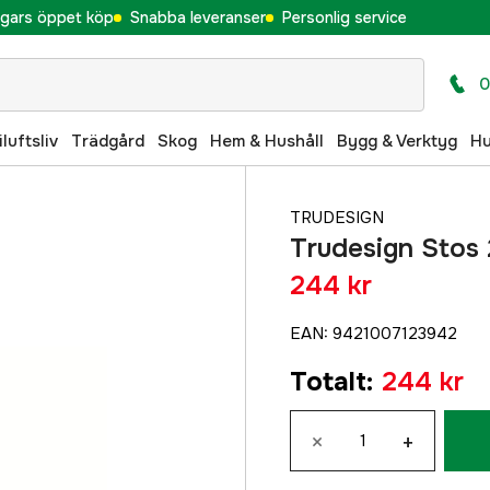
gars öppet köp
Snabba leveranser
Personlig service
0
iluftsliv
Trädgård
Skog
Hem & Hushåll
Bygg & Verktyg
H
TRUDESIGN
Trudesign Stos 
244 kr
EAN
:
9421007123942
Totalt
:
244 kr
×
+