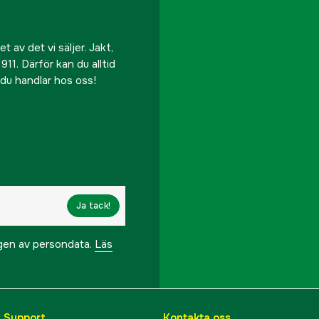
 av det vi säljer. Jakt,
911. Därför kan du alltid
r du handlar hos oss!
Ja tack!
ngen av persondata.
Läs
& Support
Kontakta oss