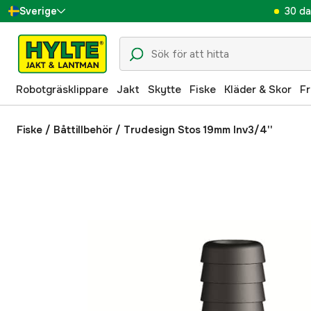
30 da
Sverige
Danmark
Suomi
Robotgräsklippare
Jakt
Skytte
Fiske
Kläder & Skor
Fr
Norge
Deutschland
Fiske
/
Båttillbehör
/
Trudesign Stos 19mm Inv3/4''