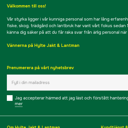
Välkommen till oss!
Vår styrka ligger i vår kunniga personal som har lång erfarenhet
fiske, skog, trädgård och lantbruk har varit vårt fokus sedan 1
känna dig säker på att du får raka svar från ärlig personal nä
Vännerna på Hylte Jakt & Lantman
Prenumerera på vårt nyhetsbrev
Jag accepterar härmed att jag läst och förstått hanteri
mer
Om Hylte Jakt & Lantman
Kundtjänst 