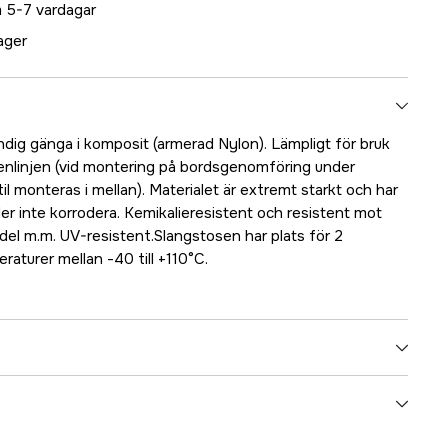
 5-7 vardagar
lager
dig gänga i komposit (armerad Nylon). Lämpligt för bruk
enlinjen (vid montering på bordsgenomföring under
il monteras i mellan). Materialet är extremt starkt och har
ller inte korrodera. Kemikalieresistent och resistent mot
del m.m. UV-resistent.Slangstosen har plats för 2
raturer mellan -40 till +110°C.
5000025065