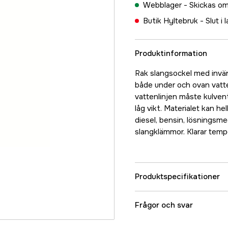
Webblager -
Skickas om
Butik Hyltebruk -
Slut i 
Produktinformation
Rak slangsockel med invän
både under och ovan vatt
vattenlinjen måste kulvent
låg vikt. Materialet kan he
diesel, bensin, lösningsme
slangklämmor. Klarar tempe
Produktspecifikationer
Referensnummer
Frågor och svar