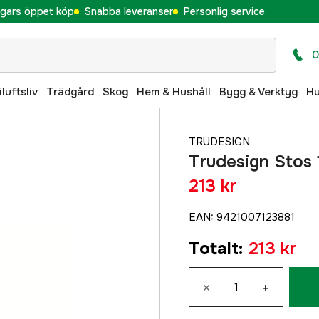
gars öppet köp
Snabba leveranser
Personlig service
0
iluftsliv
Trädgård
Skog
Hem & Hushåll
Bygg & Verktyg
H
TRUDESIGN
Trudesign Stos 
213 kr
EAN
:
9421007123881
Totalt
:
213 kr
×
+