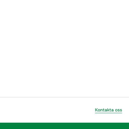
ummer
17.48969
9421007123881
Kontakta oss