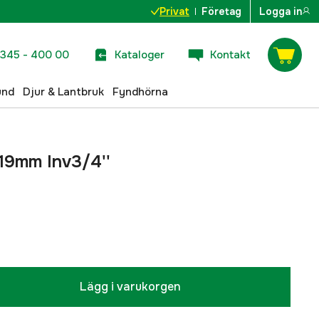
Privat
Företag
Logga in
345 - 400 00
Kataloger
Kontakt
und
Djur & Lantbruk
Fyndhörna
19mm Inv3/4''
Lägg i varukorgen