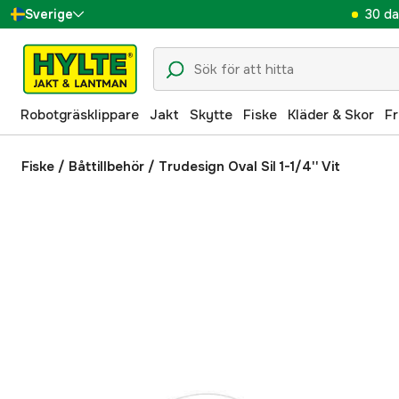
30 da
Sverige
Danmark
Suomi
Robotgräsklippare
Jakt
Skytte
Fiske
Kläder & Skor
Fr
Norge
Deutschland
Fiske
/
Båttillbehör
/
Trudesign Oval Sil 1-1/4'' Vit