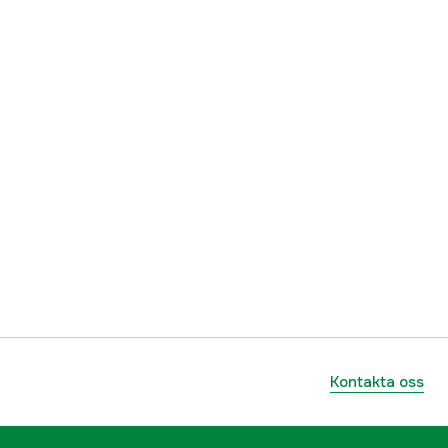
9421007121177
Kontakta oss