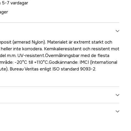
 5-7 vardagar
lager
omposit (armerad Nylon). Materialet är extremt starkt och
n heller inte korrodera. Kemikalieresistent och resistent mot
edel m.m. UV-resistent.Övermålningsbar med de flesta
råde: -20°C till +110°C.Godkännande: IMCI (International
tute), Bureau Veritas enligt ISO standard 9093-2.
5000025041
ummer
17.48908