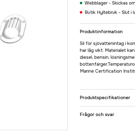
Webblager -
Skickas om
Butik Hyltebruk -
Slut i 
Produktinformation
Sil för sjövattenintag i k
har låg vikt. Materialet ka
diesel, bensin, lösningsm
bottenfärger.Temperaturom
Marine Certification Insti
Produktspecifikationer
Referensnummer
Frågor och svar
Tillverkarens artikeln