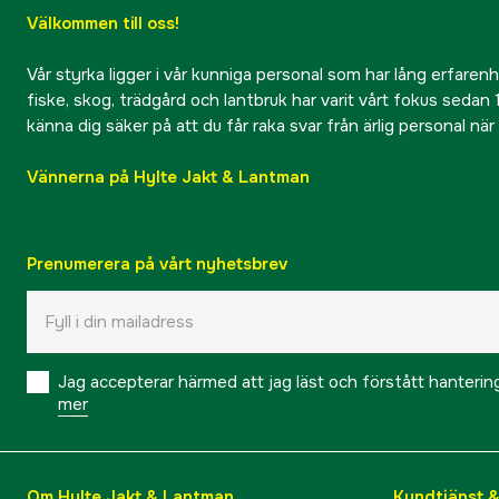
Välkommen till oss!
Vår styrka ligger i vår kunniga personal som har lång erfarenhet
fiske, skog, trädgård och lantbruk har varit vårt fokus sedan 1
känna dig säker på att du får raka svar från ärlig personal nä
Vännerna på Hylte Jakt & Lantman
Prenumerera på vårt nyhetsbrev
Jag accepterar härmed att jag läst och förstått hanteri
mer
Om Hylte Jakt & Lantman
Kundtjänst 