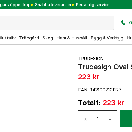
gars öppet köp
Snabba leveranser
Personlig service
0
iluftsliv
Trädgård
Skog
Hem & Hushåll
Bygg & Verktyg
H
TRUDESIGN
Trudesign Oval Si
223 kr
EAN
:
9421007121177
Totalt
:
223 kr
×
+