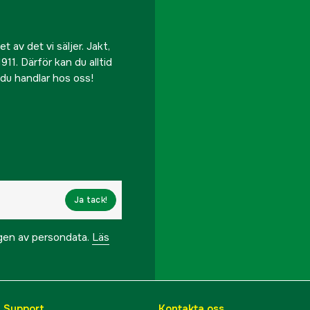
 av det vi säljer. Jakt,
911. Därför kan du alltid
r du handlar hos oss!
Ja tack!
ngen av persondata.
Läs
& Support
Kontakta oss