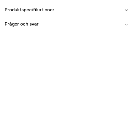
Produktspecifikationer
Referensnummer
5000025020
Frågor och svar
Tillverkarens artikelnummer
17.48937
EAN
9421007122297