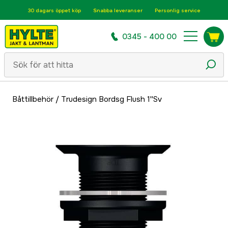
30 dagars öppet köp
Snabba leveranser
Personlig service
0345 - 400 00
Båttillbehör
/
Trudesign Bordsg Flush 1''Sv