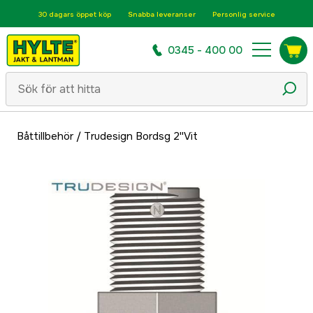
30 dagars öppet köp
Snabba leveranser
Personlig service
0345 - 400 00
Båttillbehör
/
Trudesign Bordsg 2''Vit