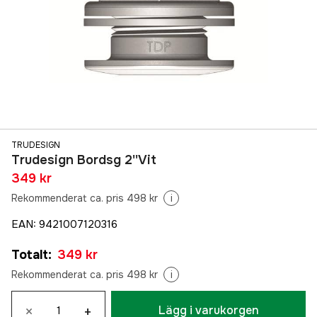
TRUDESIGN
Trudesign Bordsg 2''Vit
349 kr
Rekommenderat ca. pris 498 kr
i
EAN
:
9421007120316
Totalt
:
349 kr
Rekommenderat ca. pris 498 kr
i
×
+
Lägg i varukorgen