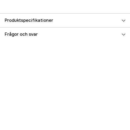
Produktspecifikationer
Referensnummer
5000025009
Frågor och svar
Tillverkarens artikelnummer
17.48898
EAN
9421007120316