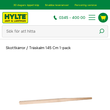
30 dagars öppet köp
Snabba leveranser
Personlig service
0345 - 400 00
Skottkärror
/
Träskalm 145 Cm 1-pack