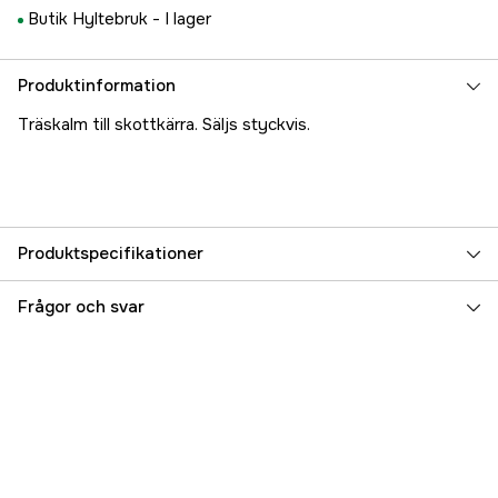
Butik Hyltebruk -
I lager
Produktinformation
Träskalm till skottkärra. Säljs styckvis.
Produktspecifikationer
Referensnummer
3000006843
Frågor och svar
Tillverkarens artikelnummer
SKALM145
EAN
7333080030531