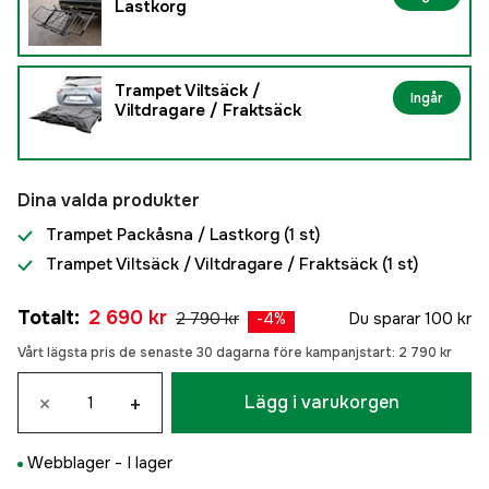
Lastkorg
Trampet Viltsäck /
Ingår
Viltdragare / Fraktsäck
Dina valda produkter
Trampet Packåsna / Lastkorg
(1 st)
Trampet Viltsäck / Viltdragare / Fraktsäck
(1 st)
Totalt
:
2 690 kr
2 790 kr
Du sparar
100 kr
-
4
%
Vårt lägsta pris de senaste 30 dagarna före kampanjstart:
2 790 kr
×
+
Lägg i varukorgen
Webblager -
I lager