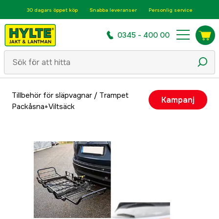
30 dagars öppet köp
Snabba leveranser
Personlig service
0345 - 400 00
Tillbehör för släpvagnar
/
Trampet
Kampanj
Packåsna+Viltsäck