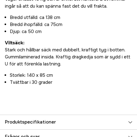
ingår så att du kan spänna fast det du vill frakta.
Bredd utfälld: ca 138 cm
Bredd ihopfälld: ca 75cm
Djup: ca 50 cm
Viltsäck:
Stark och hållbar säck med dubbelt, kraftigt tyg i botten.
Gummilaminerad insida. Kraftig dragkedja som är sydd i ett
U för att förenkla lastning.
Storlek: 140 x 85 cm
Tvättbar i 30 grader
Produktspecifikationer
Referensnummer
2000003962
Frågor och svar