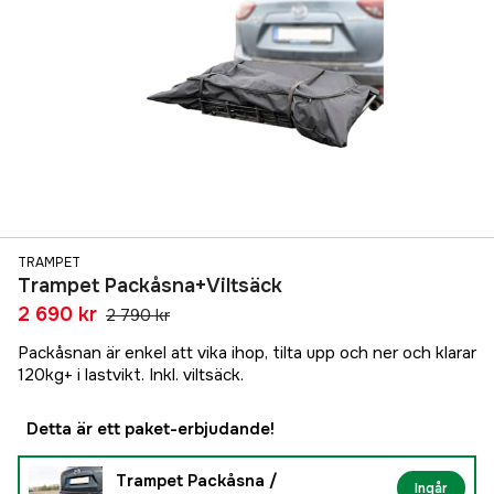
TRAMPET
Trampet Packåsna+Viltsäck
2 690 kr
2 790 kr
Packåsnan är enkel att vika ihop, tilta upp och ner och klarar
120kg+ i lastvikt. Inkl. viltsäck.
Detta är ett paket-erbjudande!
Trampet Packåsna /
Ingår