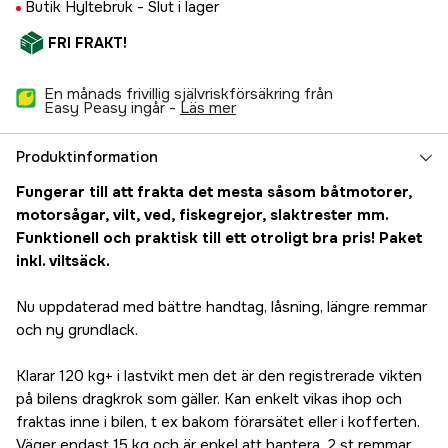
Butik Hyltebruk -
Slut i lager
FRI FRAKT!
En månads frivillig självriskförsäkring från
Easy Peasy ingår -
läs mer
Produktinformation
Fungerar till att frakta det mesta såsom båtmotorer,
motorsågar, vilt, ved, fiskegrejor, slaktrester mm.
Funktionell och praktisk till ett otroligt bra pris! Paket
inkl. viltsäck.
Nu uppdaterad med bättre handtag, låsning, längre remmar
och ny grundlack.
Klarar 120 kg+ i lastvikt men det är den registrerade vikten
på bilens dragkrok som gäller. Kan enkelt vikas ihop och
fraktas inne i bilen, t ex bakom förarsätet eller i kofferten.
Väger endast 15 kg och är enkel att hantera. 2 st remmar