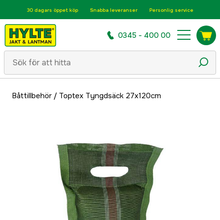
30 dagars öppet köp
Snabba leveranser
Personlig service
0345 - 400 00
Båttillbehör
/
Toptex Tyngdsäck 27x120cm