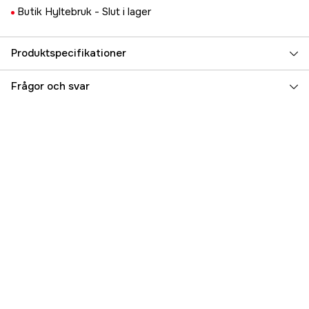
Butik Hyltebruk -
Slut i lager
Produktspecifikationer
Referensnummer
5000097673
Frågor och svar
Tillverkarens artikelnummer
17.75067
EAN
7314250094041