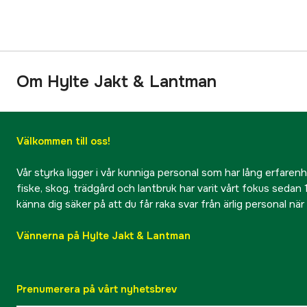
Om Hylte Jakt & Lantman
Välkommen till oss!
Vår styrka ligger i vår kunniga personal som har lång erfarenhet
fiske, skog, trädgård och lantbruk har varit vårt fokus sedan 1
känna dig säker på att du får raka svar från ärlig personal nä
Vännerna på Hylte Jakt & Lantman
Prenumerera på vårt nyhetsbrev