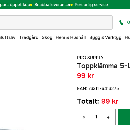
gars öppet köp
Snabba leveranser
Personlig service
0
iluftsliv
Trädgård
Skog
Hem & Hushåll
Bygg & Verktyg
H
PRO SUPPLY
Toppklämma 5-
99 kr
EAN
:
7331176413275
Totalt
:
99 kr
×
+