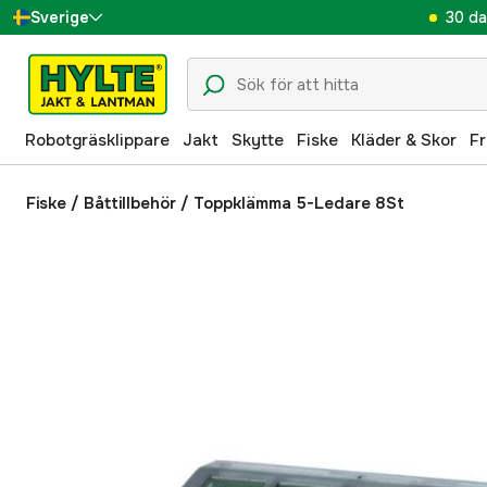
30 da
Sverige
Danmark
Suomi
Robotgräsklippare
Jakt
Skytte
Fiske
Kläder & Skor
Fr
Norge
Deutschland
Fiske
/
Båttillbehör
/
Toppklämma 5-Ledare 8St