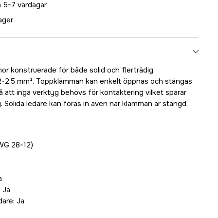
 5-7 vardagar
lager
r konstruerade för både solid och flertrådig
.2-2.5 mm². Toppklämman kan enkelt öppnas och stängas
så att inga verktyg behövs för kontaktering vilket sparar
 Solida ledare kan föras in även när klämman är stängd.
AWG 28-12)
a
: Ja
dare: Ja