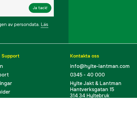
Ja tack!
ngen av persondata.
Läs
& Support
Kontakta oss
en
info@hylte-lantman.com
port
0345 - 40 000
ingar
Hylte Jakt & Lantman
Hantverksgatan 15
uider
314 34 Hyltebruk
kort