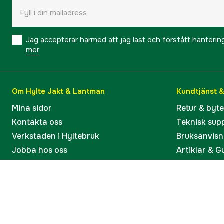
Jag accepterar härmed att jag läst och förstått hanteri
mer
Om Hylte Jakt & Lantman
Kundtjänst 
Mina sidor
Retur & byt
Kontakta oss
Teknisk sup
Verkstaden i Hyltebruk
Bruksanvisn
Jobba hos oss
Artiklar & G
Omdömen och betyg
Varumärken
Våra kataloger
Köp present
Ångra köp