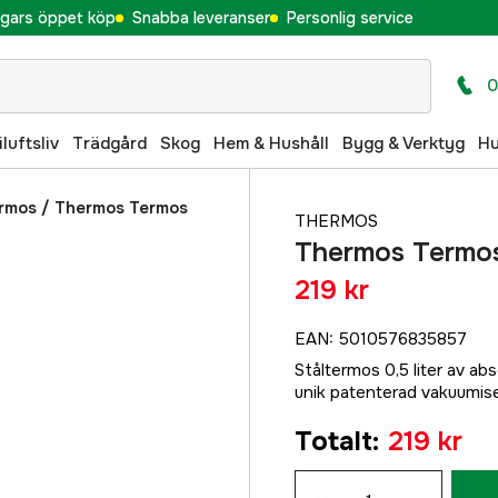
gars öppet köp
Snabba leveranser
Personlig service
0
iluftsliv
Trädgård
Skog
Hem & Hushåll
Bygg & Verktyg
H
rmos
/
Thermos Termos
THERMOS
Thermos Termos 
219 kr
EAN
:
5010576835857
Ståltermos 0,5 liter av abs
unik patenterad vakuumise
Totalt
:
219 kr