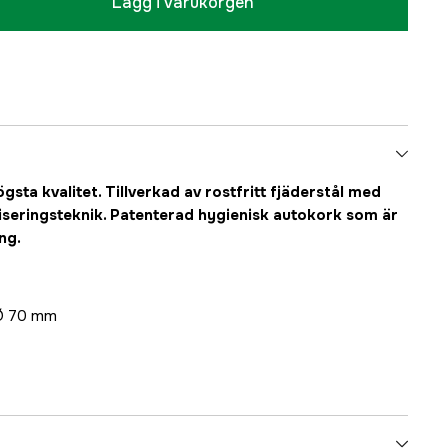
Lägg i varukorgen
gsta kvalitet. Tillverkad av rostfritt fjäderstål med
seringsteknik. Patenterad hygienisk autokork som är
ng.
 Ø 70 mm