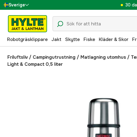
30 da
Sverige
Danmark
Suomi
Robotgräsklippare
Jakt
Skytte
Fiske
Kläder & Skor
Fr
Norge
Deutschland
Friluftsliv
/
Campingutrustning
/
Matlagning utomhus
/
Te
Light & Compact 0,5 liter