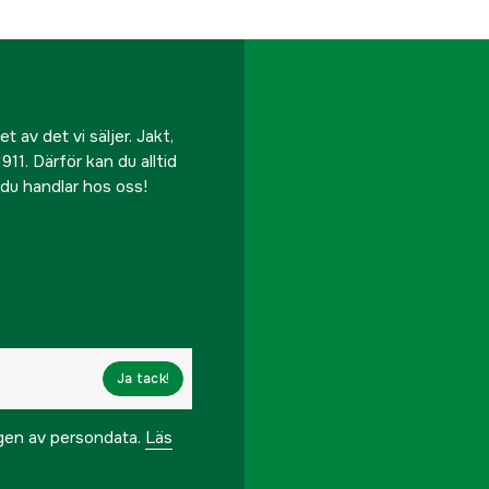
 av det vi säljer. Jakt,
911. Därför kan du alltid
r du handlar hos oss!
Ja tack!
ngen av persondata.
Läs