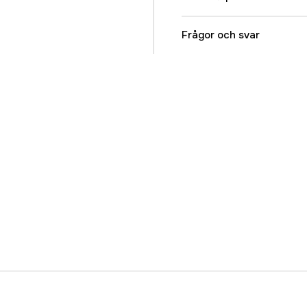
Volym
Frågor och svar
Referensnummer
Tillverkarens artikeln
EAN