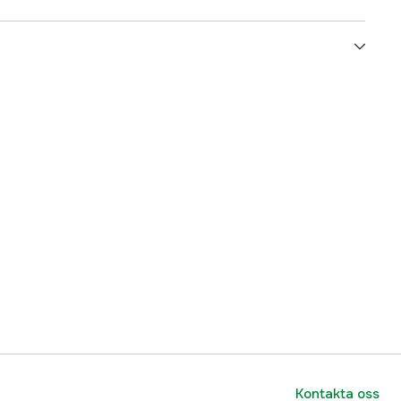
500 ml
3000002166
ummer
183585
5010576835857
Kontakta oss