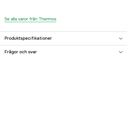
Se alla varor från Thermos
Produktspecifikationer
Volym
350 ml
Frågor och svar
Referensnummer
3000002167
Tillverkarens artikelnummer
183596
EAN
5010576835963