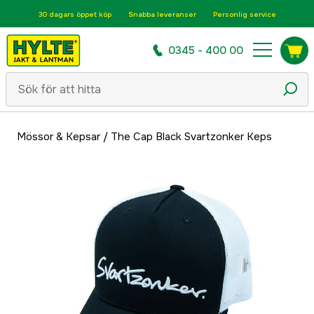
30 dagars öppet köp
Snabba leveranser
Personlig service
0345 - 400 00
Mössor & Kepsar
/
The Cap Black Svartzonker Keps