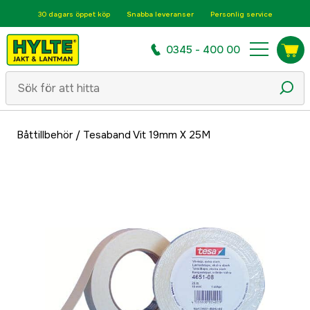
30 dagars öppet köp
Snabba leveranser
Personlig service
0345 - 400 00
Båttillbehör
/
Tesaband Vit 19mm X 25M