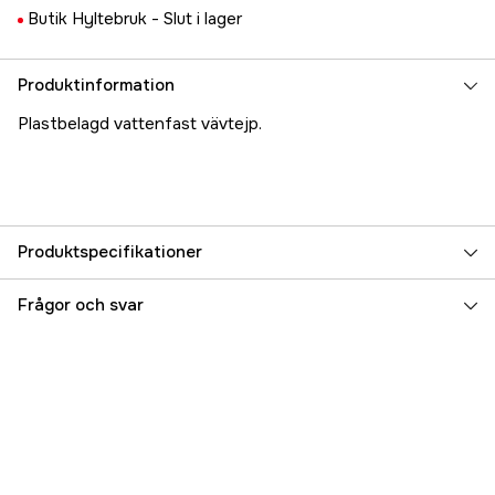
Butik Hyltebruk -
Slut i lager
Produktinformation
Plastbelagd vattenfast vävtejp.
Produktspecifikationer
Referensnummer
5000024788
Frågor och svar
Tillverkarens artikelnummer
17.5859
EAN
4042448092946