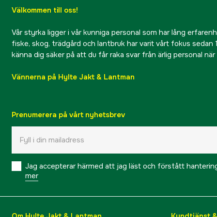
Välkommen till oss!
Vår styrka ligger i vår kunniga personal som har lång erfarenhet
fiske, skog, trädgård och lantbruk har varit vårt fokus sedan 1
känna dig säker på att du får raka svar från ärlig personal nä
Vännerna på Hylte Jakt & Lantman
Prenumerera på vårt nyhetsbrev
Jag accepterar härmed att jag läst och förstått hanteri
mer
Om Hylte Jakt & Lantman
Kundtjänst 