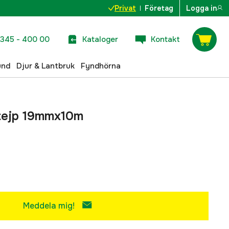
Privat
Företag
Logga in
345 - 400 00
Kataloger
Kontakt
und
Djur & Lantbruk
Fyndhörna
ktejp 19mmx10m
Meddela mig!