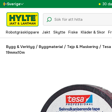
30 da
Sverige
Danmark
Suomi
Robotgräsklippare
Jakt
Skytte
Fiske
Kläder & Skor
Fr
Norge
Deutschland
Bygg & Verktyg
/
Byggmaterial
/
Tejp & Maskering
/
Tesa 
19mmx10m