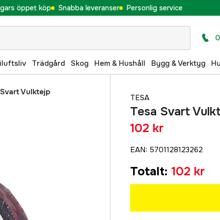
gars öppet köp
Snabba leveranser
Personlig service
0
iluftsliv
Trädgård
Skog
Hem & Hushåll
Bygg & Verktyg
H
Svart Vulktejp
TESA
Tesa Svart Vul
102 kr
EAN
:
5701128123262
Totalt
:
102 kr