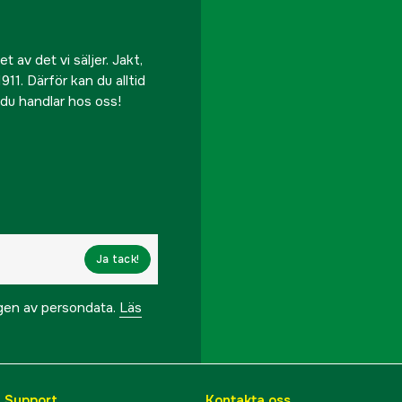
 av det vi säljer. Jakt,
911. Därför kan du alltid
r du handlar hos oss!
Ja tack!
ngen av persondata.
Läs
& Support
Kontakta oss