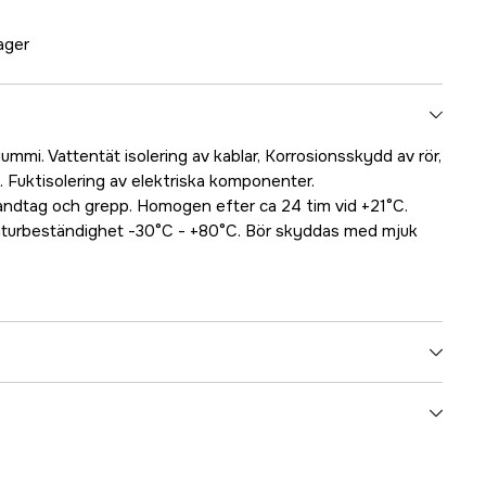
lager
ummi. Vattentät isolering av kablar, Korrosionsskydd av rör,
. Fuktisolering av elektriska komponenter.
handtag och grepp. Homogen efter ca 24 tim vid +21°C.
turbeständighet -30°C - +80°C. Bör skyddas med mjuk
3000026681
ummer
996170