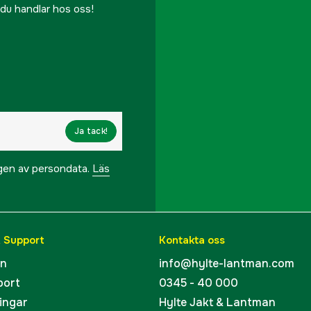
r du handlar hos oss!
Ja tack!
ngen av persondata.
Läs
& Support
Kontakta oss
en
info@hylte-lantman.com
port
0345 - 40 000
ingar
Hylte Jakt & Lantman