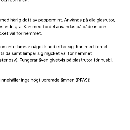
 och buffa av !
 med härlig doft av peppermint. Används på alla glasrutor,
änsande yta. Kan med fördel användas på både in och
cket väl för hemmet.
som inte lämnar något kladd efter sig. Kan med fördel
utsida samt lämpar sig mycket väl för hemmet
ter osv). Fungerar även givetvis på plastrutor för husbil,
 innehåller inga högfluorerade ämnen (PFAS)!