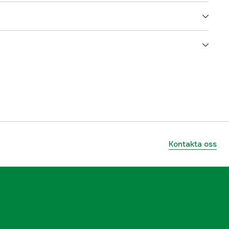
0.5 l
4000111746
ummer
V500
7350116638103
Kontakta oss