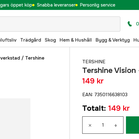
gars öppet köp
Snabba leveranser
Personlig service
0
iluftsliv
Trädgård
Skog
Hem & Hushåll
Bygg & Verktyg
H
 verkstad
/
Tershine
TERSHINE
Tershine Vision
149 kr
EAN
:
7350116638103
Totalt
:
149 kr
×
+