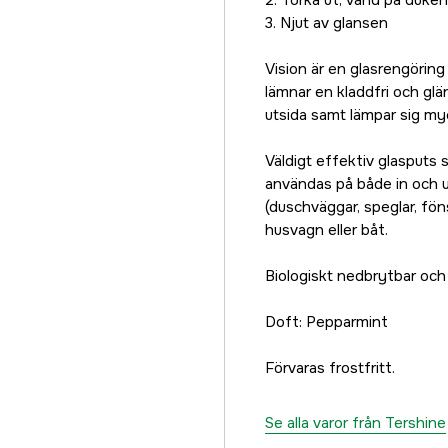
2. Torka ut, vänd på duken
3. Njut av glansen
Vision är en glasrengöring
lämnar en kladdfri och gl
utsida samt lämpar sig my
Väldigt effektiv glasputs 
användas på både in och 
(duschväggar, speglar, föns
husvagn eller båt.
Biologiskt nedbrytbar och
Doft: Pepparmint
Förvaras frostfritt.
Se alla varor från Tershine