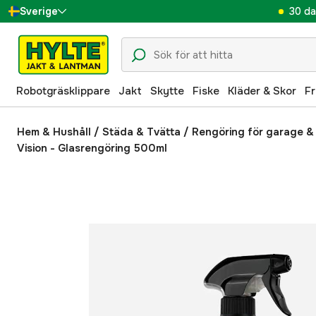
30 da
Sverige
Danmark
Suomi
Robotgräsklippare
Jakt
Skytte
Fiske
Kläder & Skor
Fr
Norge
Deutschland
Hem & Hushåll
/
Städa & Tvätta
/
Rengöring för garage &
Vision - Glasrengöring 500ml