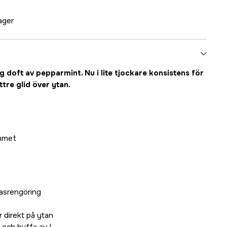
lager
 doft av pepparmint. Nu i lite tjockare konsistens för
tre glid över ytan.
emmet
lasrengöring
er direkt på ytan