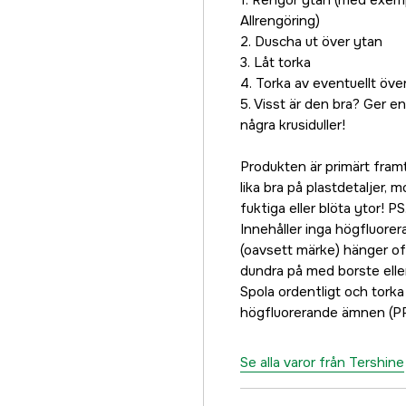
1. Rengör ytan (med exempe
Allrengöring)
2. Duscha ut över ytan
3. Låt torka
4. Torka av eventuellt öv
5. Visst är den bra? Ger e
några krusiduller!
Produkten är primärt framt
lika bra på plastdetaljer,
fuktiga eller blöta ytor! P
Innehåller inga högfluore
(oavsett märke) hänger oft
dundra på med borste elle
Spola ordentligt och torka 
högfluorerande ämnen (PFA
Se alla varor från Tershine