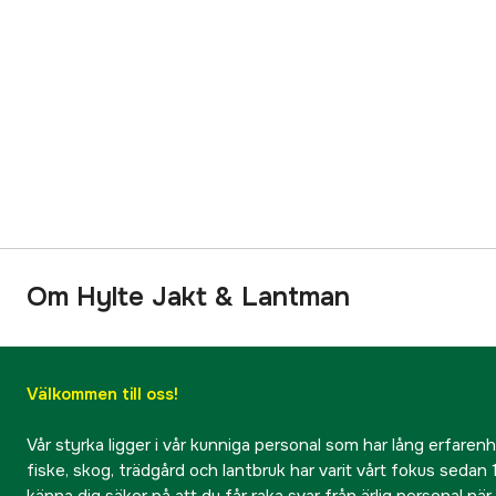
Om Hylte Jakt & Lantman
Välkommen till oss!
Vår styrka ligger i vår kunniga personal som har lång erfarenhet
fiske, skog, trädgård och lantbruk har varit vårt fokus sedan 1
känna dig säker på att du får raka svar från ärlig personal nä