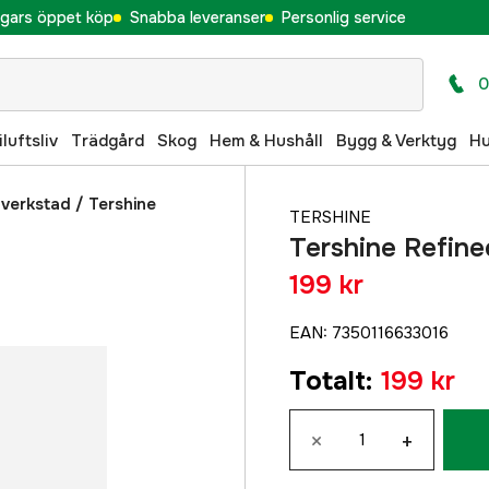
gars öppet köp
Snabba leveranser
Personlig service
0
iluftsliv
Trädgård
Skog
Hem & Hushåll
Bygg & Verktyg
H
 verkstad
/
Tershine
TERSHINE
Tershine Refine
199 kr
EAN
:
7350116633016
Totalt
:
199 kr
×
+