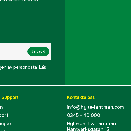
Ja tack!
ngen av persondata.
Läs
& Support
Kontakta oss
en
info@hylte-lantman.com
port
0345 - 40 000
ingar
Hylte Jakt & Lantman
Hantverksgatan 15