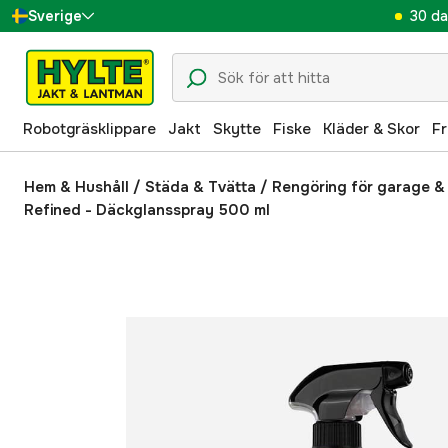
30 da
Sverige
Danmark
Suomi
Robotgräsklippare
Jakt
Skytte
Fiske
Kläder & Skor
Fr
Norge
Deutschland
Hem & Hushåll
/
Städa & Tvätta
/
Rengöring för garage &
Refined - Däckglansspray 500 ml