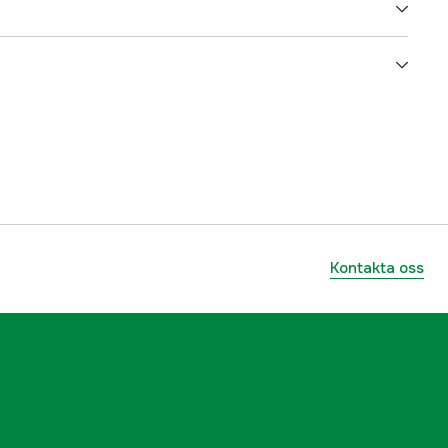
3000075257
ummer
REFIN-TS
7350116633016
Kontakta oss