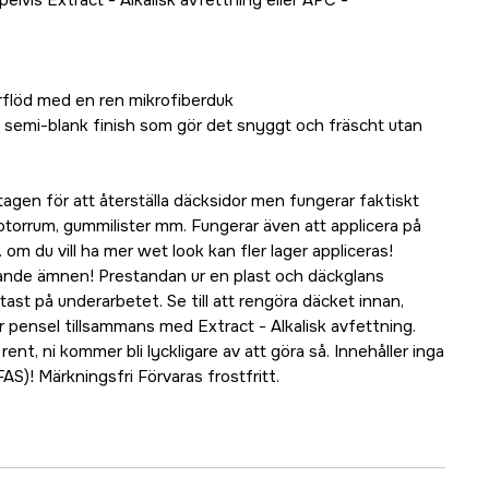
lvis Extract - Alkalisk avfettning eller APC -
erflöd med en ren mikrofiberduk
n semi-blank finish som gör det snyggt och fräscht utan
agen för att återställa däcksidor men fungerar faktiskt
 motorrum, gummilister mm. Fungerar även att applicera på
S. om du vill ha mer wet look kan fler lager appliceras!
rande ämnen! Prestandan ur en plast och däckglans
ast på underarbetet. Se till att rengöra däcket innan,
r pensel tillsammans med Extract - Alkalisk avfettning.
rent, ni kommer bli lyckligare av att göra så. Innehåller inga
S)! Märkningsfri Förvaras frostfritt.