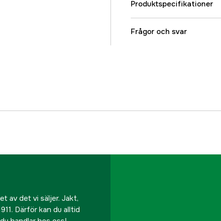
Produktspecifikationer
Referensnummer
Frågor och svar
Tillverkarens artikeln
EAN
 av det vi säljer. Jakt,
911. Därför kan du alltid
r du handlar hos oss!