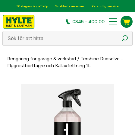
30 dagars öppet köp
Snabba leveranser
Personlig service
0345 - 400 00
Rengöring för garage & verkstad
/
Tershine Duosolve -
Flygrostborttagre och Kallavfettning 1L