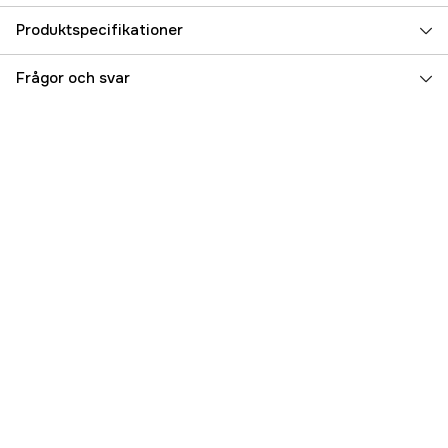
Produktspecifikationer
Referensnummer
3000105446
Frågor och svar
Tillverkarens artikelnummer
Duosolve
EAN
7350116635287