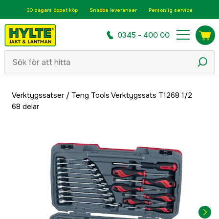
30 dagars öppet köp
Snabba leveranser
Personlig service
0345 - 400 00
Verktygssatser
/
Teng Tools Verktygssats T1268 1/2
68 delar