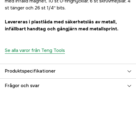
med infälld magnet, 10 st U-ringnycklar, 6 st skruvmejslar, 4
st tänger och 26 st 1/4″ bits.
Levereras i plastlåda med säkerhetslås av metall,
infällbart handtag och gångjärn med metallsprint.
Se alla varor från Teng Tools
Produktspecifikationer
Antal produkter i sats
68 st
Frågor och svar
Längd
466 mm
Bredd
258 mm
Höjd
103 mm
Vikt
6.72 kg