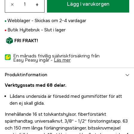
×
+
Lägg i varukorgen
Webblager -
Skickas om 2-4 vardagar
Butik Hyltebruk -
Slut i lager
FRI FRAKT!
En månads frivillig självriskförsäkring från
Easy Peasy ingår -
läs mer
Produktinformation
Verktygssats med 68 delar.
Lådans undersida är försedd med gummifötter för att
den ej skall glida.
Innehållande 16 st tolvkantshylsor, fiberförstärkt
spärrhandtag, universalknut, 3/8″ - 1/2″ förstoringstapp, 63
och 150 mm långa förlängningsstänger, bitsskruvmejsel