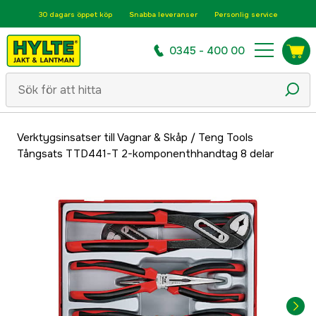
30 dagars öppet köp
Snabba leveranser
Personlig service
0345 - 400 00
Verktygsinsatser till Vagnar & Skåp
/
Teng Tools
Tångsats TTD441-T 2-komponenthhandtag 8 delar