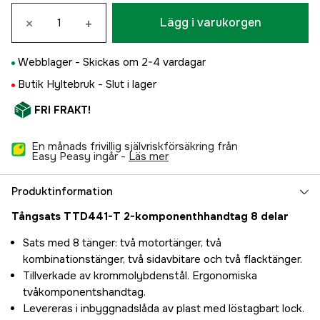
×
+
Lägg i varukorgen
Webblager -
Skickas om 2-4 vardagar
Butik Hyltebruk -
Slut i lager
FRI FRAKT!
En månads frivillig självriskförsäkring från
Easy Peasy ingår -
läs mer
Produktinformation
Tångsats TTD441-T 2-komponenthhandtag 8 delar
Sats med 8 tänger: två motortänger, två
kombinationstänger, två sidavbitare och två flacktänger.
Tillverkade av krommolybdenstål. Ergonomiska
tvåkomponentshandtag.
Levereras i inbyggnadslåda av plast med löstagbart lock.