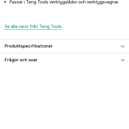
Passar i Teng Tools verktygslådor och verktygsvagnar.
Se alla varor från Teng Tools
Produktspecifikationer
Längd
265 mm
Frågor och svar
Bredd
285 mm
Höjd
50 mm
Vikt
2 kg
Referensnummer
1000754786
Tillverkarens artikelnummer
174360107