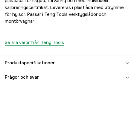
plastlåda för skydd, förvaring och med individuellt
kalibreringscertifikat. Levereras i plastlåda med utrymme
för hylsor. Passar i Teng Tools verktygslådor och
montörvagnar
Se alla varor från Teng Tools
Produktspecifikationer
Åtdragningsmoment
40-200 Nm
Frågor och svar
Tappstorlek (M)
1/2 tum
Momentriktning
Vänster, Höger
Antal tänder
72 st
Totallängd
560 mm