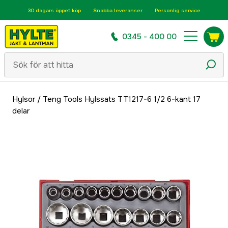
30 dagars öppet köp
Snabba leveranser
Personlig service
0345 - 400 00
Hylsor
/
Teng Tools Hylssats TT1217-6 1/2 6-kant 17
delar