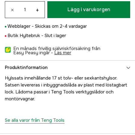
×
+
Lägg i varukorgen
Webblager -
Skickas om 2-4 vardagar
Butik Hyltebruk -
Slut i lager
En månads frivillig självriskförsäkring från
Easy Peasy ingår -
läs mer
Produktinformation
Hylssats innehållande 17 st tolv- eller sexkantshylsor.
Satsen levereras i inbyggnadslåda av plast med löstagbart
lock. Lådorna passar i Teng Tools verktygslådor och
montörvagnar.
Se alla varor från Teng Tools