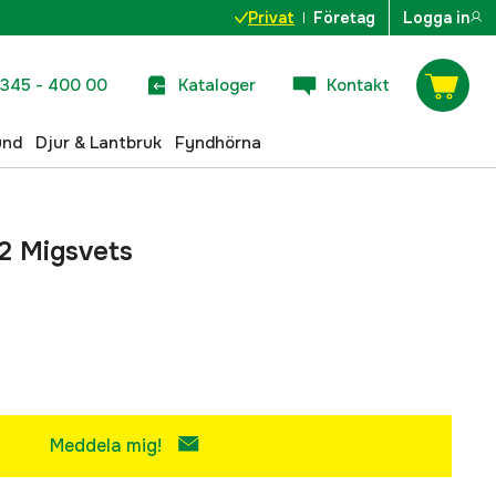
Privat
Företag
Logga in
345 - 400 00
Kataloger
Kontakt
und
Djur & Lantbruk
Fyndhörna
2 Migsvets
Meddela mig!