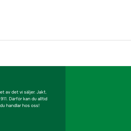
Tråddiameter MIG/MA
Tråddiameter rörtråd
Referensnummer
Tillverkarens artikeln
EAN
 av det vi säljer. Jakt,
911. Därför kan du alltid
r du handlar hos oss!