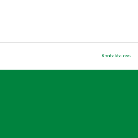
G
0,6-0,8 mm
0,8-1,2
1000052507
ummer
9467203
Kontakta oss
7391918115294