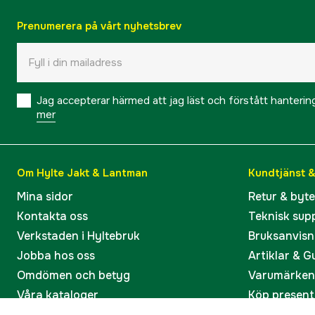
Prenumerera på vårt nyhetsbrev
Jag accepterar härmed att jag läst och förstått hanteri
mer
Om Hylte Jakt & Lantman
Kundtjänst 
Mina sidor
Retur & byt
Kontakta oss
Teknisk sup
Verkstaden i Hyltebruk
Bruksanvisn
Jobba hos oss
Artiklar & G
Omdömen och betyg
Varumärken
Våra kataloger
Köp present
Ångra köp