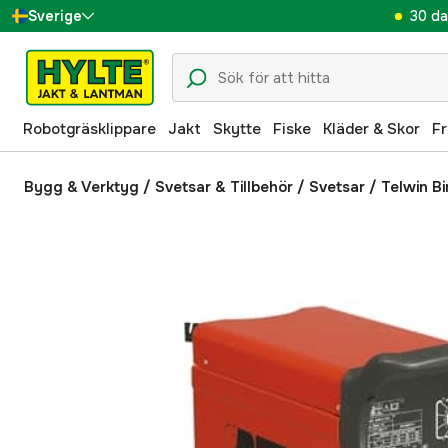
30 da
Sverige
Danmark
Suomi
Robotgräsklippare
Jakt
Skytte
Fiske
Kläder & Skor
Fr
Norge
Deutschland
Bygg & Verktyg
/
Svetsar & Tillbehör
/
Svetsar
/
Telwin B