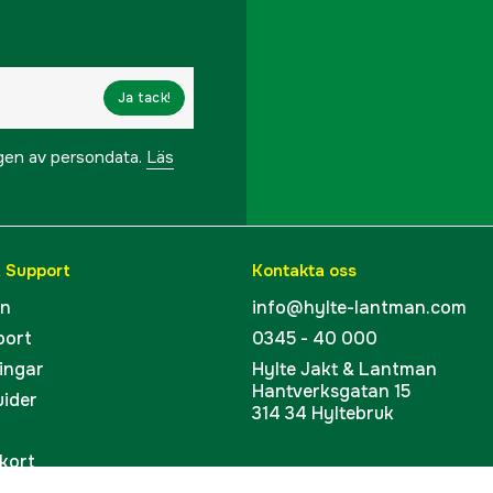
Ja tack!
ngen av persondata.
Läs
& Support
Kontakta oss
en
info@hylte-lantman.com
port
0345 - 40 000
ingar
Hylte Jakt & Lantman
Hantverksgatan 15
uider
314 34 Hyltebruk
kort