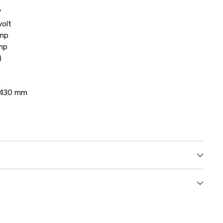
W
volt
Amp
Amp
)
g
x430 mm
230
5 kg