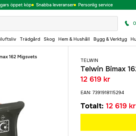
gars öppet köp
Snabba leveranser
Personlig service
0
iluftsliv
Trädgård
Skog
Hem & Hushåll
Bygg & Verktyg
H
imax 162 Migsvets
TELWIN
Telwin Bimax 16
12 619 kr
EAN
:
7391918115294
Totalt
:
12 619 kr