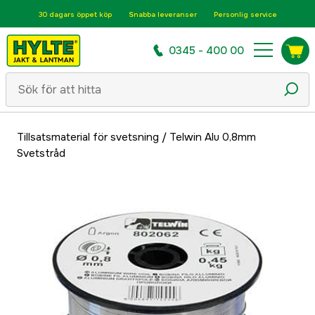
30 dagars öppet köp
Snabba leveranser
Personlig service
0345 - 400 00
Tillsatsmaterial för svetsning
/
Telwin Alu 0,8mm
Svetstråd