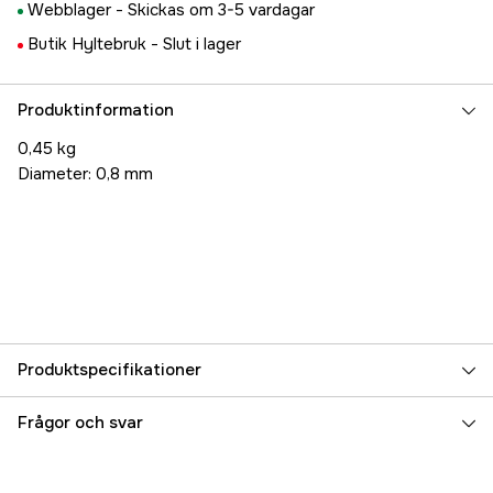
Webblager -
Skickas om 3-5 vardagar
Butik Hyltebruk -
Slut i lager
Produktinformation
0,45 kg
Diameter: 0,8 mm
Produktspecifikationer
Referensnummer
1000454920
Frågor och svar
Tillverkarens artikelnummer
T802062