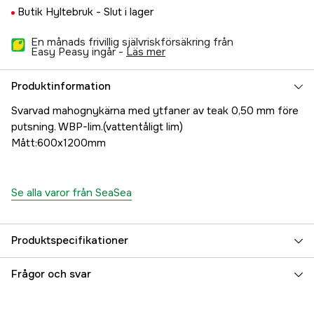
Butik Hyltebruk -
Slut i lager
En månads frivillig självriskförsäkring från
Easy Peasy ingår -
läs mer
Produktinformation
Svarvad mahognykärna med ytfaner av teak 0,50 mm före
putsning. WBP-lim.(vattentåligt lim)
Mått:600x1200mm
Se alla varor från SeaSea
Produktspecifikationer
Referensnummer
5000024746
Frågor och svar
Tillverkarens artikelnummer
17.1513