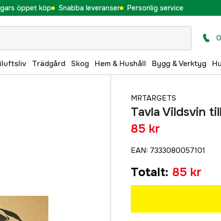
gars öppet köp
Snabba leveranser
Personlig service
0
iluftsliv
Trädgård
Skog
Hem & Hushåll
Bygg & Verktyg
H
MRTARGETS
Tavla Vildsvin t
85 kr
EAN
:
7333080057101
Totalt
:
85 kr