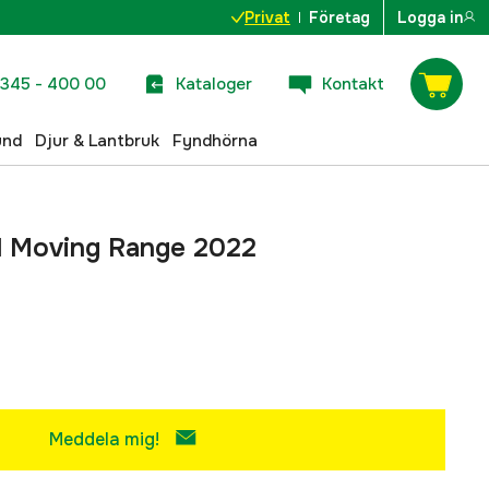
Privat
Företag
Logga in
345 - 400 00
Kataloger
Kontakt
und
Djur & Lantbruk
Fyndhörna
ill Moving Range 2022
Meddela mig!