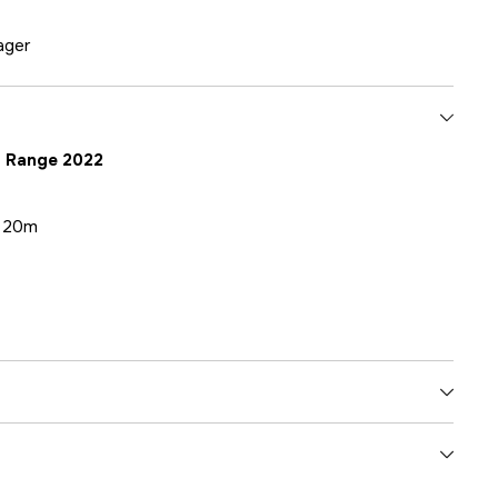
lager
ng Range 2022
. 20m
3000022397