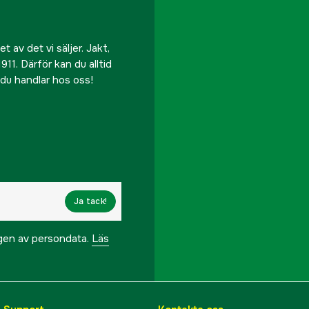
 av det vi säljer. Jakt,
911. Därför kan du alltid
r du handlar hos oss!
Ja tack!
ngen av persondata.
Läs