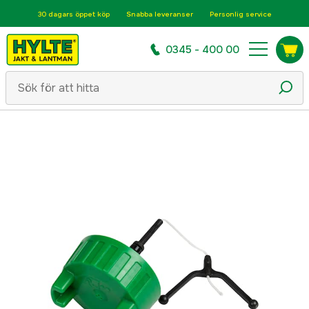
30 dagars öppet köp
Snabba leveranser
Personlig service
0345 - 400 00