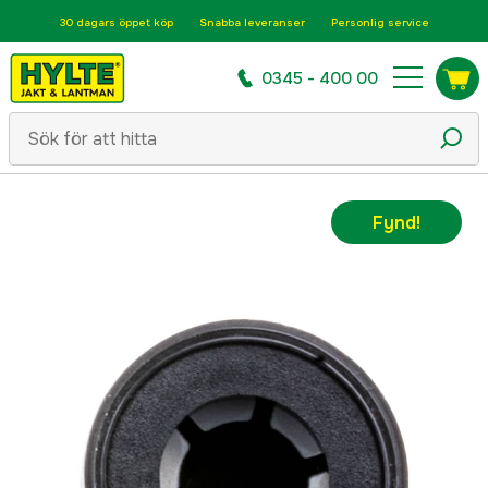
30 dagars öppet köp
Snabba leveranser
Personlig service
0345 - 400 00
Fynd!