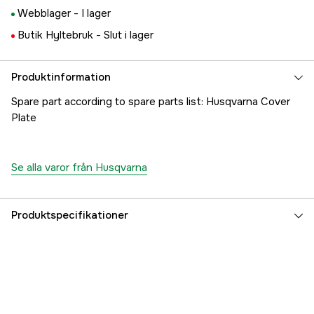
Webblager -
I lager
Butik Hyltebruk -
Slut i lager
Produktinformation
Spare part according to spare parts list: Husqvarna Cover
Plate
Se alla varor från Husqvarna
Produktspecifikationer
Referensnummer
1000222220
Tillverkarens artikelnummer
5219331-02
EAN
7391883226247