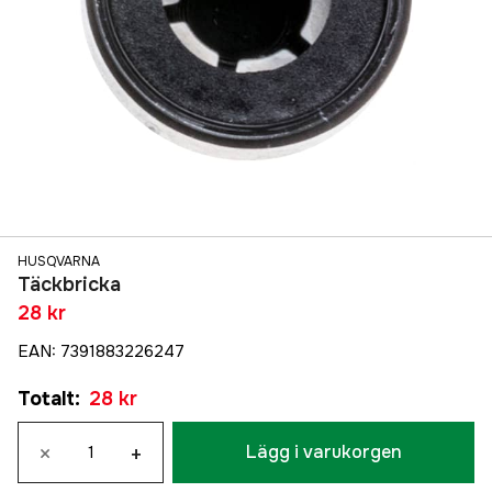
HUSQVARNA
Täckbricka
28 kr
EAN
:
7391883226247
Totalt
:
28 kr
×
+
Lägg i varukorgen