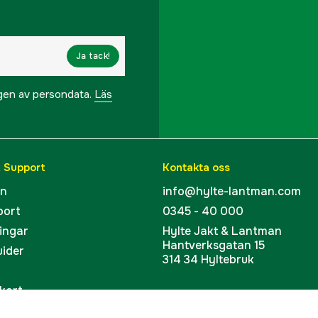
Tillverkarens artikeln
EAN
Ja tack!
ngen av persondata.
Läs
& Support
Kontakta oss
en
info@hylte-lantman.com
port
0345 - 40 000
ingar
Hylte Jakt & Lantman
Hantverksgatan 15
uider
314 34 Hyltebruk
kort