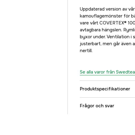
1 995 kr
Uppdaterad version av vå
60
kamouflagemönster för bäst
1 995 kr
vare vårt COVERTEX® 100 
avtagbara hängslen. Rymlig
byxor under. Ventilation i 
justerbart, men går även 
nertill.
Se alla varor från Swedte
Produktspecifikationer
Material
Frågor och svar
Fodertyp