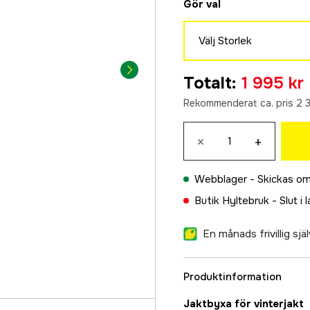
Gör val
Välj Storlek
46
Totalt
:
1 995 kr
1 995 kr
Rekommenderat ca. pris 2 3
48
1 995 kr
×
+
50
1 995 kr
Webblager -
Skickas om
52
Butik Hyltebruk -
Slut i 
1 995 kr
54
En månads frivillig sj
1 995 kr
56
Produktinformation
1 995 kr
58
Jaktbyxa för vinterjakt