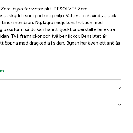
r Zero-byxa för vinterjakt. DESOLVE® Zero
a skydd i snöig och isig miljö. Vatten- och vindtät tack
Liner membran. Ny, lägre midjekonstruktion med
 passform så du kan ha ett tjockt underställ eller extra
sidan. Två framfickor och två benfickor. Benslutet är
att öppna med dragkedja i sidan. Byxan har även ett snölås
am
Polyester
Fodrad (polyester)