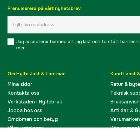
Prenumerera på vårt nyhetsbrev
Jag accepterar härmed att jag läst och förstått hanteri
mer
Om Hylte Jakt & Lantman
Kundtjänst 
Mina sidor
Retur & byt
Kontakta oss
Teknisk sup
Verkstaden i Hyltebruk
Bruksanvisn
Jobba hos oss
Artiklar & G
Omdömen och betyg
Varumärken
Våra kataloger
Köp present
Ångra köp