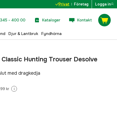
Privat
Företag
Logga in
345 - 400 00
Kataloger
Kontakt
und
Djur & Lantbruk
Fyndhörna
Classic Hunting Trouser Desolve
lut med dragkedja
99 kr
i