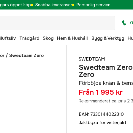
gars öppet köp
Snabba leveranser
Personlig service
0
iluftsliv
Trädgård
Skog
Hem & Hushåll
Bygg & Verktyg
H
or
/
Swedteam Zero
SWEDTEAM
Swedteam Zero 
Zero
Förböjda knän & bens
Från
1 995 kr
Rekommenderat ca. pris 2 3
EAN
:
7330144022310
Jaktbyxa för vinterjakt