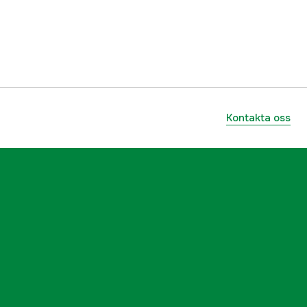
yes
yes
yes
no
Kontakta oss
4 st
COVERTEX® 100
Snöcamo, Vit, Kamouflage
Herr
3000037641