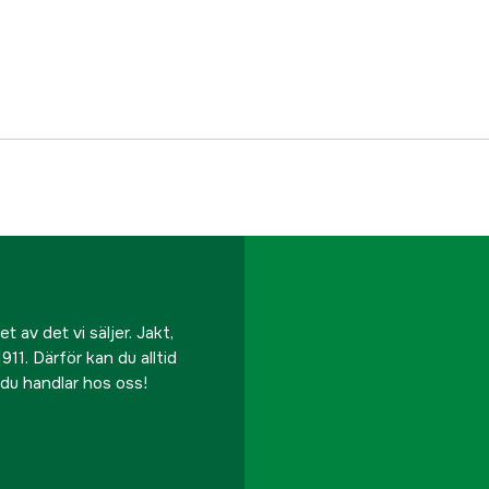
Fodrad
Vattentät
Vindtät
Stretch
Antal fickor
Membran
Färgton
 av det vi säljer. Jakt,
911. Därför kan du alltid
Dam/Herr
r du handlar hos oss!
Referensnummer