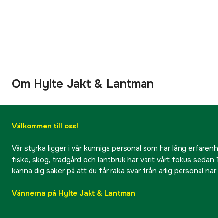
Om Hylte Jakt & Lantman
Välkommen till oss!
Vår styrka ligger i vår kunniga personal som har lång erfarenhet
fiske, skog, trädgård och lantbruk har varit vårt fokus sedan 1
känna dig säker på att du får raka svar från ärlig personal nä
Vännerna på Hylte Jakt & Lantman